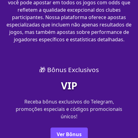
você pode apostar em todos os jogos com odds que
refletem a qualidade excepcional dos clubes
participantes. Nossa plataforma oferece apostas
especializadas que incluem não apenas resultados de
jogos, mas também apostas sobre performance de
jogadores específicos e estatísticas detalhadas.
🎁 Bônus Exclusivos
VIP
Receba bônus exclusivos do Telegram,
promoções especiais e códigos promocionais
únicos!
Ver Bônus