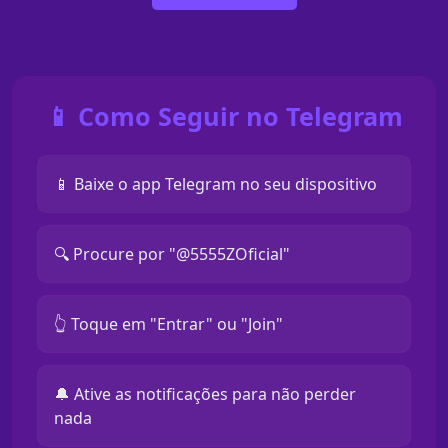
📱 Como Seguir no Telegram
📱 Baixe o app Telegram no seu dispositivo
🔍 Procure por "@5555ZOficial"
👆 Toque em "Entrar" ou "Join"
🔔 Ative as notificações para não perder
nada