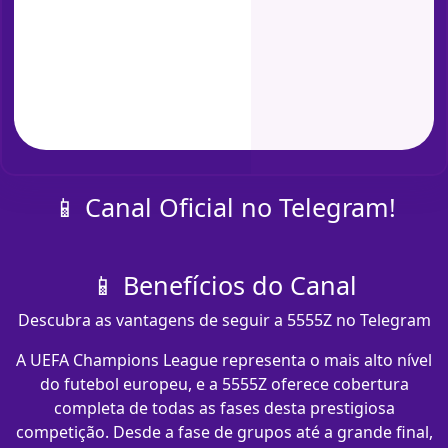
📱 Canal Oficial no Telegram!
📱 Benefícios do Canal
Descubra as vantagens de seguir a 5555Z no Telegram
A UEFA Champions League representa o mais alto nível
do futebol europeu, e a 5555Z oferece cobertura
completa de todas as fases desta prestigiosa
competição. Desde a fase de grupos até a grande final,