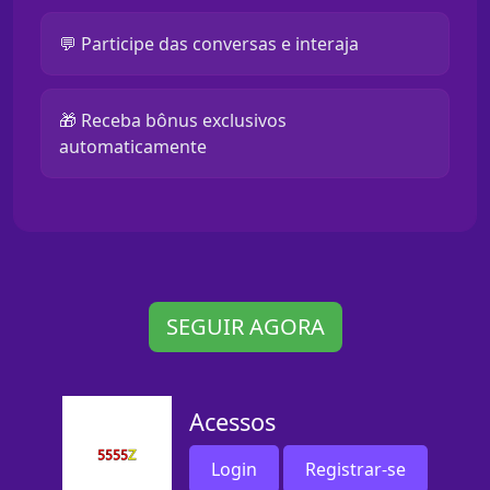
💬 Participe das conversas e interaja
🎁 Receba bônus exclusivos
automaticamente
SEGUIR AGORA
Acessos
Login
Registrar-se