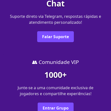
Chat
Suporte direto via Telegram, respostas rápidas e
atendimento personalizado!
Falar Suporte
👥 Comunidade VIP
1000+
Junte-se a uma comunidade exclusiva de
jogadores e compartilhe experiências!
Entrar Grupo