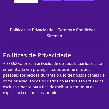
Políticas de Privacidade
Termos e Condições
Sitemap
Políticas de Privacidade
A 5555Z valoriza a privacidade de seus usuários e está
empenhada em proteger todas as informações
pessoais fornecidas durante o uso de nossos canais de
comunicação. Todos os dados coletados são utilizados
exclusivamente para fins de melhoria contínua da
experiência de nossos jogadores.