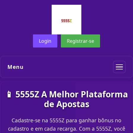
Login
Registrar-se
Menu
📱 5555Z A Melhor Plataforma
de Apostas
Cadastre-se na 5555Z para ganhar bônus no
cadastro e em cada recarga. Com a 5555Z, você