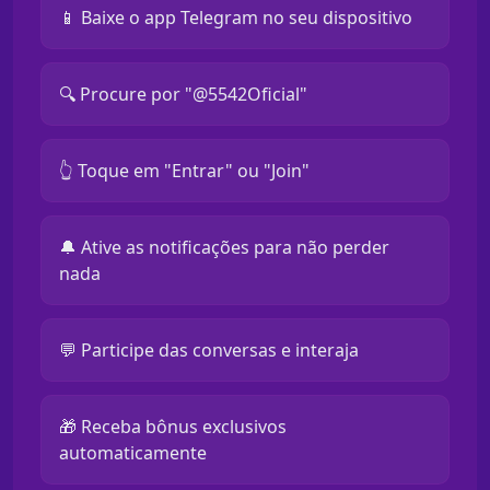
📱 Baixe o app Telegram no seu dispositivo
🔍 Procure por "@5542Oficial"
👆 Toque em "Entrar" ou "Join"
🔔 Ative as notificações para não perder
nada
💬 Participe das conversas e interaja
🎁 Receba bônus exclusivos
automaticamente