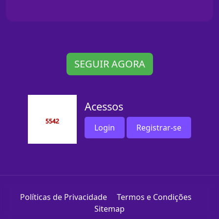
SEGUIR AGORA
Acessos
Login
Registrar-se
Políticas de Privacidade
Termos e Condições
Sitemap