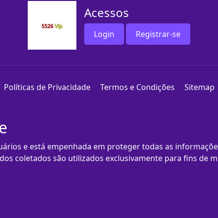
Acessos
Login
Registrar-se
Políticas de Privacidade
Termos e Condições
Sitemap
de
usuários e está empenhada em proteger todas as informaçõe
os coletados são utilizados exclusivamente para fins de m