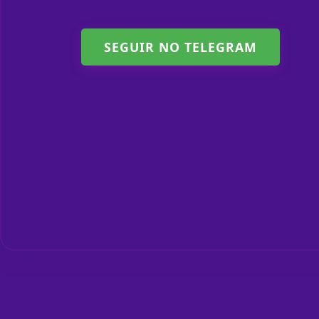
SEGUIR NO TELEGRAM