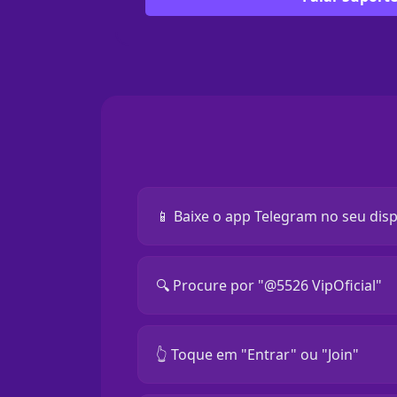
📱 Baixe o app Telegram no seu disp
🔍 Procure por "@5526 VipOficial"
👆 Toque em "Entrar" ou "Join"