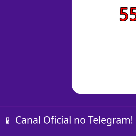
📱 Canal Oficial no Telegram!