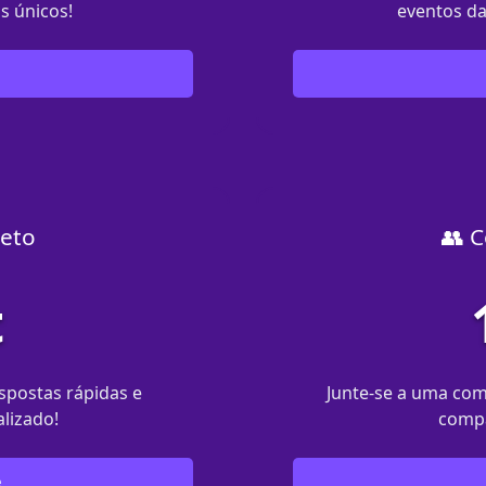
s únicos!
eventos da
reto
👥 
t
espostas rápidas e
Junte-se a uma com
lizado!
compa
e