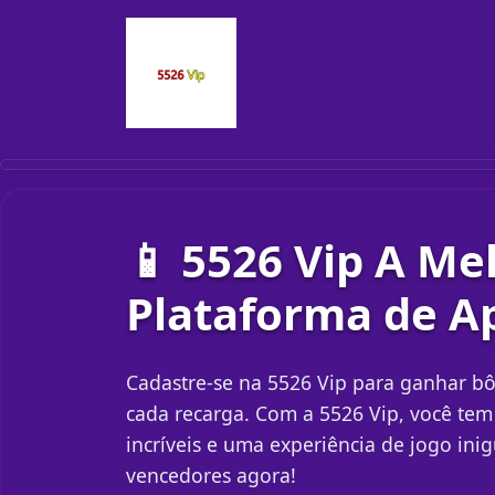
📱 5526 Vip A Me
Plataforma de A
Cadastre-se na 5526 Vip para ganhar b
cada recarga. Com a 5526 Vip, você te
incríveis e uma experiência de jogo inig
vencedores agora!