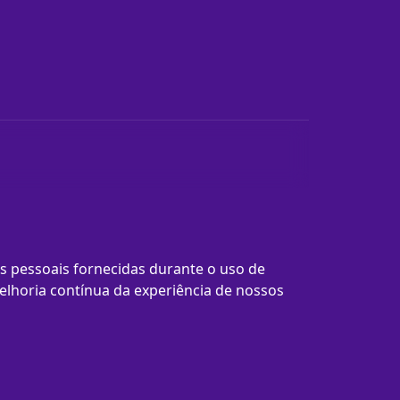
s pessoais fornecidas durante o uso de
elhoria contínua da experiência de nossos