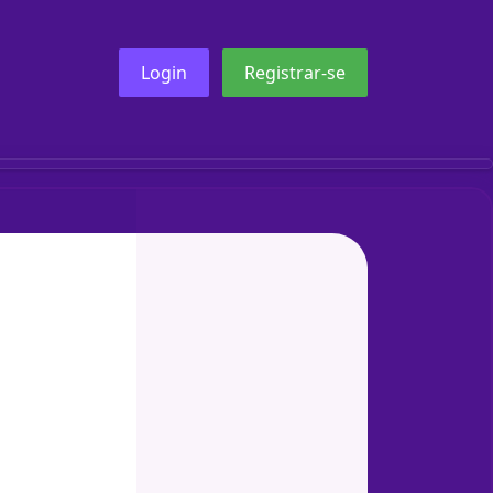
Login
Registrar-se