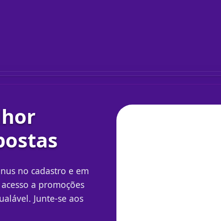
lhor
postas
ônus no cadastro e em
m acesso a promoções
ualável. Junte-se aos