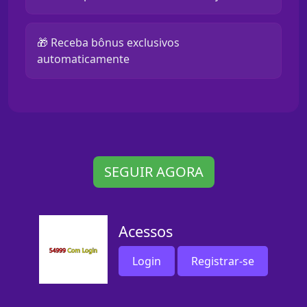
🎁 Receba bônus exclusivos
automaticamente
SEGUIR AGORA
Acessos
Login
Registrar-se