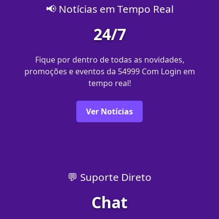
📢 Notícias em Tempo Real
24/7
Fique por dentro de todas as novidades,
promoções e eventos da 54999 Com Login em
tempo real!
Ver Notícias
💬 Suporte Direto
Chat