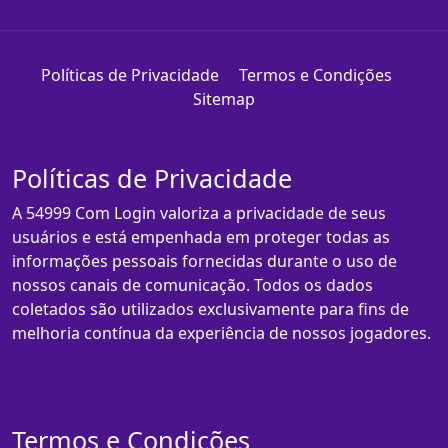
Políticas de Privacidade
Termos e Condições
Sitemap
Políticas de Privacidade
A 54999 Com Login valoriza a privacidade de seus
usuários e está empenhada em proteger todas as
informações pessoais fornecidas durante o uso de
nossos canais de comunicação. Todos os dados
coletados são utilizados exclusivamente para fins de
melhoria contínua da experiência de nossos jogadores.
Termos e Condições