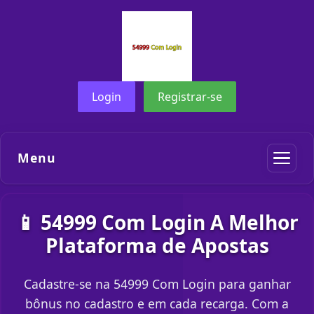
Login
Registrar-se
Menu
📱 54999 Com Login A Melhor
Plataforma de Apostas
Cadastre-se na 54999 Com Login para ganhar
bônus no cadastro e em cada recarga. Com a