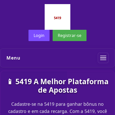
Login
Registrar-se
Menu
📱 5419 A Melhor Plataforma
de Apostas
Cadastre-se na 5419 para ganhar bônus no
cadastro e em cada recarga. Com a 5419, você