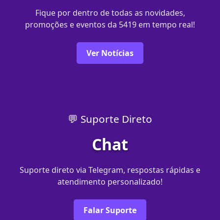
Fique por dentro de todas as novidades,
promoções e eventos da 5419 em tempo real!
Ver Notícias
💬 Suporte Direto
Chat
Suporte direto via Telegram, respostas rápidas e
atendimento personalizado!
Falar Suporte