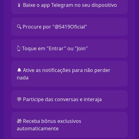
📱 Baixe o app Telegram no seu dispositivo
🔍 Procure por "@5419Oficial"
👆 Toque em "Entrar" ou "Join"
🔔 Ative as notificações para não perder
nada
💬 Participe das conversas e interaja
🎁 Receba bônus exclusivos
automaticamente