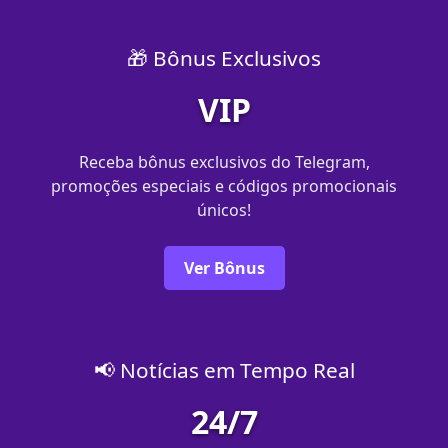
🎁 Bônus Exclusivos
VIP
Receba bônus exclusivos do Telegram,
promoções especiais e códigos promocionais
únicos!
Ver Bônus
📢 Notícias em Tempo Real
24/7