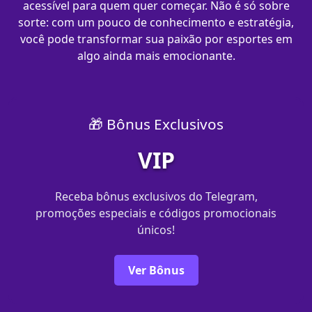
acessível para quem quer começar. Não é só sobre
sorte: com um pouco de conhecimento e estratégia,
você pode transformar sua paixão por esportes em
algo ainda mais emocionante.
🎁 Bônus Exclusivos
VIP
Receba bônus exclusivos do Telegram,
promoções especiais e códigos promocionais
únicos!
Ver Bônus