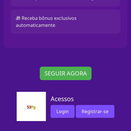
🎁 Receba bônus exclusivos
automaticamente
SEGUIR AGORA
Acessos
Login
Registrar-se