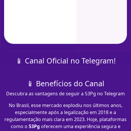
📱 Canal Oficial no Telegram!
📱 Benefícios do Canal
Descubra as vantagens de seguir a 53Pg no Telegram
No Brasil, esse mercado explodiu nos últimos anos,
especialmente após a legalização em 2018 e a
regulamentação mais clara em 2023. Hoje, plataformas
como o
53Pg
oferecem uma experiência segura e