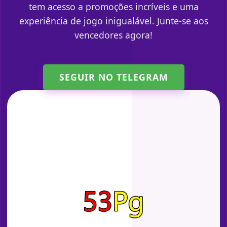
tem acesso a promoções incríveis e uma
experiência de jogo inigualável. Junte-se aos
vencedores agora!
SEGUIR NO TELEGRAM