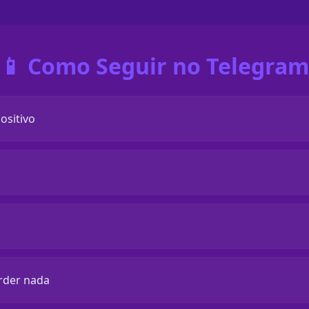
📱 Como Seguir no Telegram
ositivo
erder nada