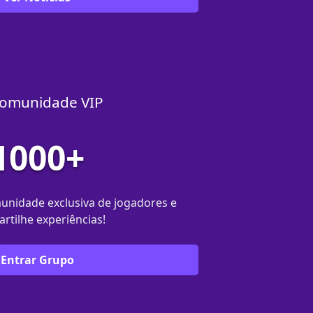
Comunidade VIP
1000+
unidade exclusiva de jogadores e
rtilhe experiências!
Entrar Grupo