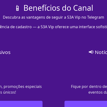
📱 Benefícios do Canal
Descubra as vantagens de seguir a 53A Vip no Telegram
riência de cadastro — a 53A Vip oferece uma interface sofi
sivos
📢 Notí
m, promoções especiais
Fique por dentro d
s únicos!
eventos d