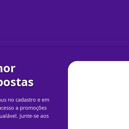
hor
postas
nus no cadastro e em
 acesso a promoções
ualável. Junte-se aos