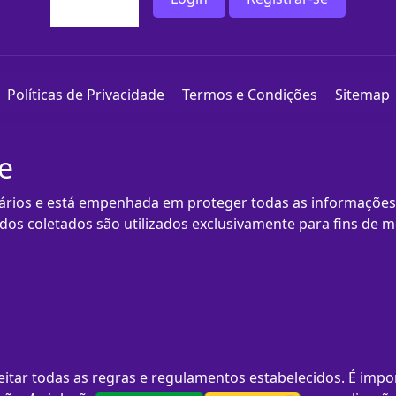
Políticas de Privacidade
Termos e Condições
Sitemap
de
suários e está empenhada em proteger todas as informações
os coletados são utilizados exclusivamente para fins de m
tar todas as regras e regulamentos estabelecidos. É impor