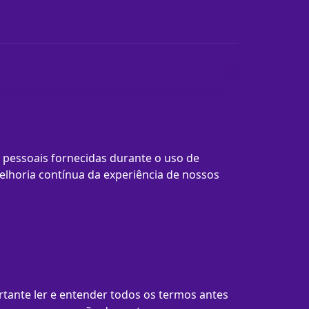
 pessoais fornecidas durante o uso de
elhoria contínua da experiência de nossos
tante ler e entender todos os termos antes