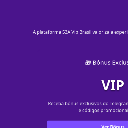
A plataforma 53A Vip Brasil valoriza a expe
🎁 Bônus Exclu
VIP
Receba bônus exclusivos do Telegra
e códigos promocionai
Ver Bônus