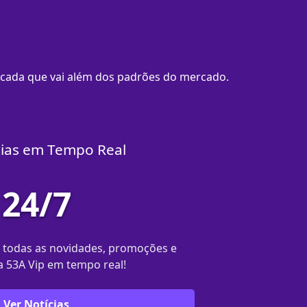
sticada que vai além dos padrões do mercado.
cias em Tempo Real
24/7
e todas as novidades, promoções e
a 53A Vip em tempo real!
Ver Notícias