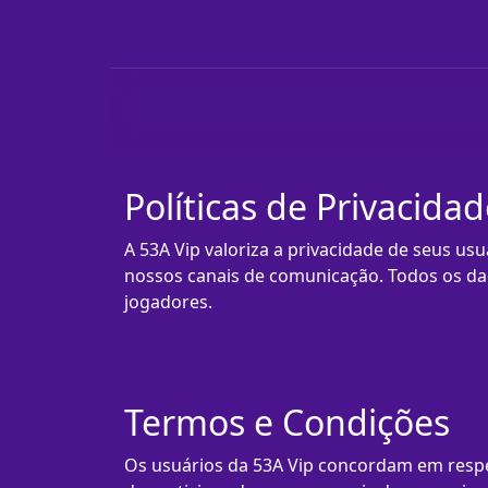
Políticas de Privacida
A 53A Vip valoriza a privacidade de seus u
nossos canais de comunicação. Todos os dad
jogadores.
Termos e Condições
Os usuários da 53A Vip concordam em respei