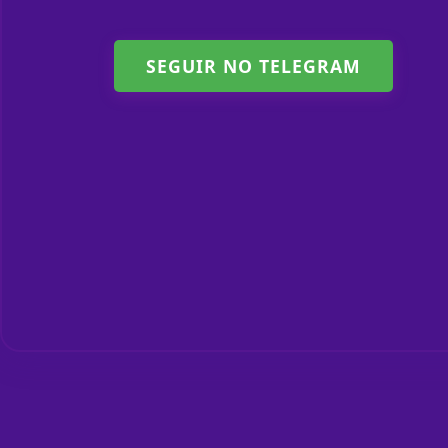
SEGUIR NO TELEGRAM