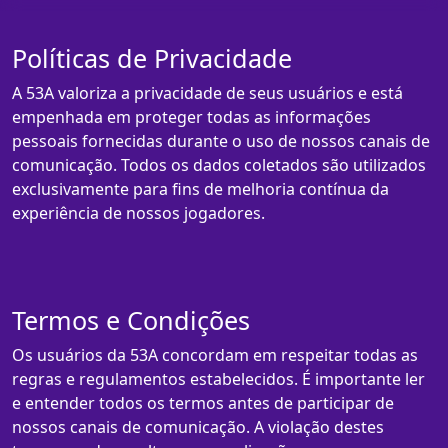
Políticas de Privacidade
A 53A valoriza a privacidade de seus usuários e está
empenhada em proteger todas as informações
pessoais fornecidas durante o uso de nossos canais de
comunicação. Todos os dados coletados são utilizados
exclusivamente para fins de melhoria contínua da
experiência de nossos jogadores.
Termos e Condições
Os usuários da 53A concordam em respeitar todas as
regras e regulamentos estabelecidos. É importante ler
e entender todos os termos antes de participar de
nossos canais de comunicação. A violação destes