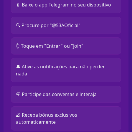
📱 Baixe o app Telegram no seu dispositivo
🔍 Procure por "@53AOficial"
👆 Toque em "Entrar" ou "Join"
🔔 Ative as notificações para não perder
nada
💬 Participe das conversas e interaja
🎁 Receba bônus exclusivos
automaticamente