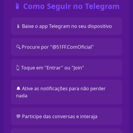
📱 Como Seguir no Telegram
📱 Baixe o app Telegram no seu dispositivo
🔍 Procure por "@51FF.ComOficial"
👆 Toque em "Entrar" ou "Join"
🔔 Ative as notificações para não perder
nada
💬 Participe das conversas e interaja