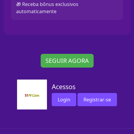
🎁 Receba bônus exclusivos
automaticamente
SEGUIR AGORA
Acessos
Login
Registrar-se