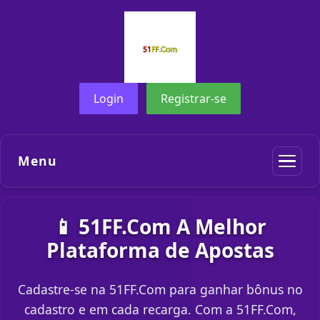
Login
Registrar-se
Menu
📱 51FF.Com A Melhor
Plataforma de Apostas
Cadastre-se na 51FF.Com para ganhar bônus no
cadastro e em cada recarga. Com a 51FF.Com,