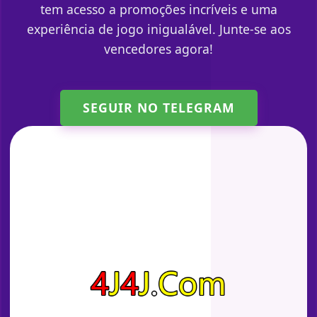
tem acesso a promoções incríveis e uma
experiência de jogo inigualável. Junte-se aos
vencedores agora!
SEGUIR NO TELEGRAM