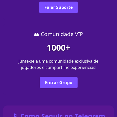
Falar Suporte
👥 Comunidade VIP
1000+
Junte-se a uma comunidade exclusiva de
jogadores e compartilhe experiências!
Entrar Grupo
📱 Como Seguir no Telegram