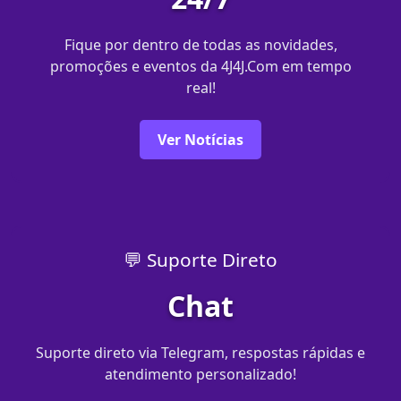
Fique por dentro de todas as novidades,
promoções e eventos da 4J4J.Com em tempo
real!
Ver Notícias
💬 Suporte Direto
Chat
Suporte direto via Telegram, respostas rápidas e
atendimento personalizado!