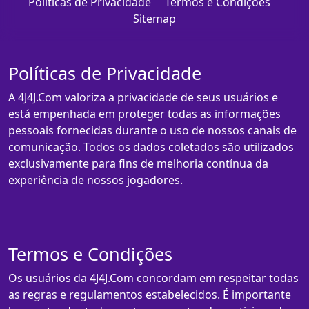
Políticas de Privacidade
Termos e Condições
Sitemap
Políticas de Privacidade
A 4J4J.Com valoriza a privacidade de seus usuários e
está empenhada em proteger todas as informações
pessoais fornecidas durante o uso de nossos canais de
comunicação. Todos os dados coletados são utilizados
exclusivamente para fins de melhoria contínua da
experiência de nossos jogadores.
Termos e Condições
Os usuários da 4J4J.Com concordam em respeitar todas
as regras e regulamentos estabelecidos. É importante