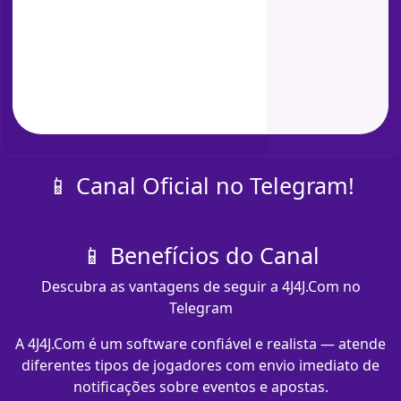
📱 Canal Oficial no Telegram!
📱 Benefícios do Canal
Descubra as vantagens de seguir a 4J4J.Com no
Telegram
A 4J4J.Com é um software confiável e realista — atende
diferentes tipos de jogadores com envio imediato de
notificações sobre eventos e apostas.