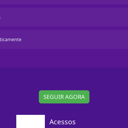
a
aticamente
SEGUIR AGORA
Acessos