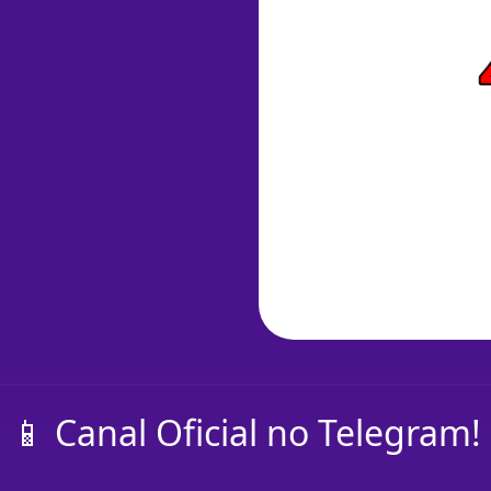
📱 Canal Oficial no Telegram!