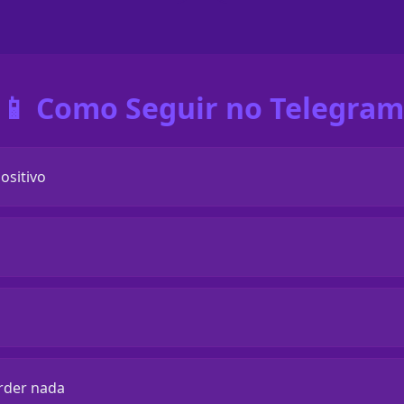
📱 Como Seguir no Telegram
ositivo
erder nada