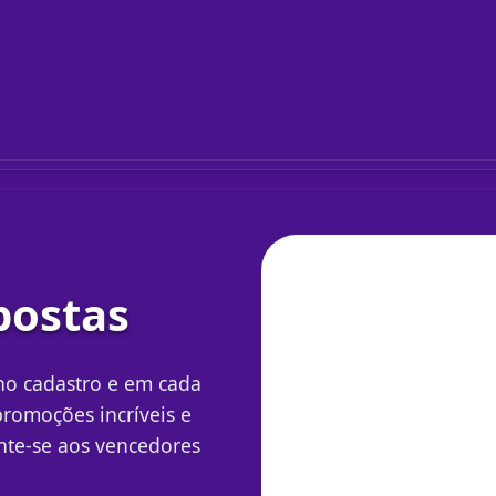
postas
no cadastro e em cada
promoções incríveis e
unte-se aos vencedores