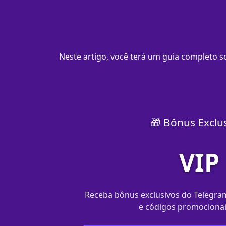
Neste artigo, você terá um guia completo so
🎁 Bônus Exclu
VIP
Receba bônus exclusivos do Telegra
e códigos promocionai