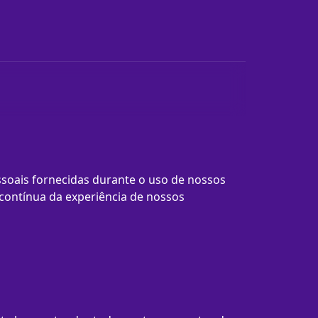
ssoais fornecidas durante o uso de nossos
 contínua da experiência de nossos