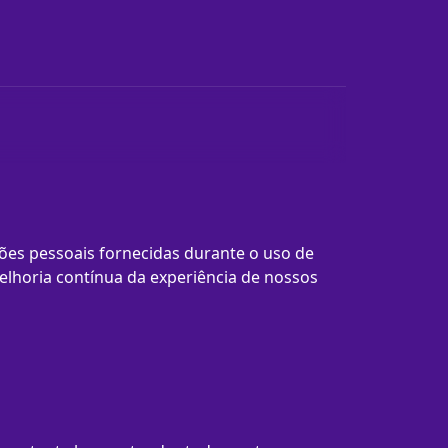
ões pessoais fornecidas durante o uso de
elhoria contínua da experiência de nossos