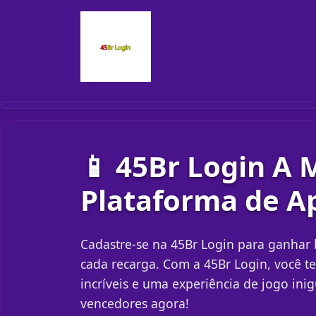
📱 45Br Login A 
Plataforma de A
Cadastre-se na 45Br Login para ganhar
cada recarga. Com a 45Br Login, você 
incríveis e uma experiência de jogo inig
vencedores agora!