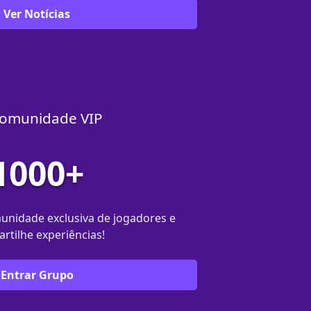
Ver Notícias
Comunidade VIP
1000+
unidade exclusiva de jogadores e
rtilhe experiências!
Entrar Grupo