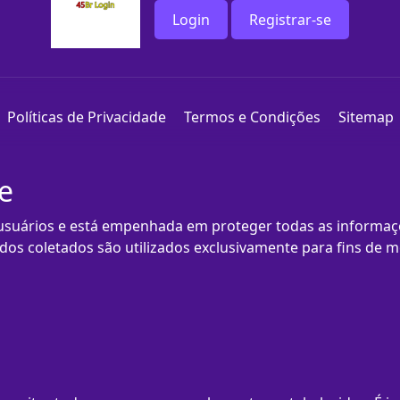
Login
Registrar-se
Políticas de Privacidade
Termos e Condições
Sitemap
de
s usuários e está empenhada em proteger todas as informaç
os coletados são utilizados exclusivamente para fins de m