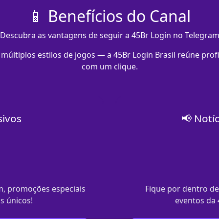
📱 Benefícios do Canal
Descubra as vantagens de seguir a 45Br Login no Telegra
múltiplos estilos de jogos — a 45Br Login Brasil reúne prof
com um clique.
sivos
📢 Notí
m, promoções especiais
Fique por dentro d
s únicos!
eventos da 