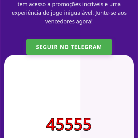
tem acesso a promoções incríveis e uma
experiência de jogo inigualável. Junte-se aos
vencedores agora!
SEGUIR NO TELEGRAM