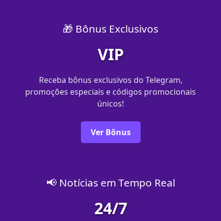
🎁 Bônus Exclusivos
VIP
Receba bônus exclusivos do Telegram,
promoções especiais e códigos promocionais
únicos!
Ver Bônus
📢 Notícias em Tempo Real
24/7