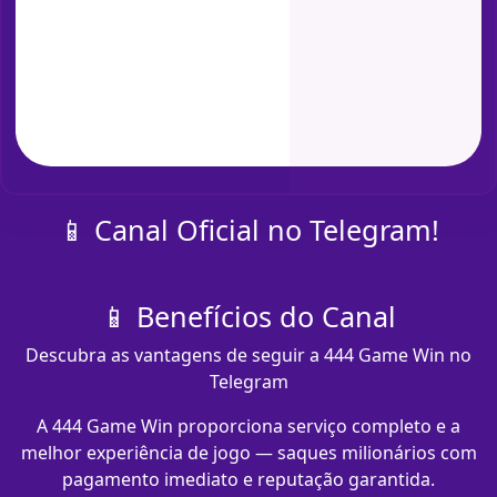
📱 Canal Oficial no Telegram!
📱 Benefícios do Canal
Descubra as vantagens de seguir a 444 Game Win no
Telegram
A 444 Game Win proporciona serviço completo e a
melhor experiência de jogo — saques milionários com
pagamento imediato e reputação garantida.