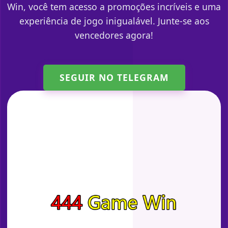
Win, você tem acesso a promoções incríveis e uma
experiência de jogo inigualável. Junte-se aos
vencedores agora!
SEGUIR NO TELEGRAM