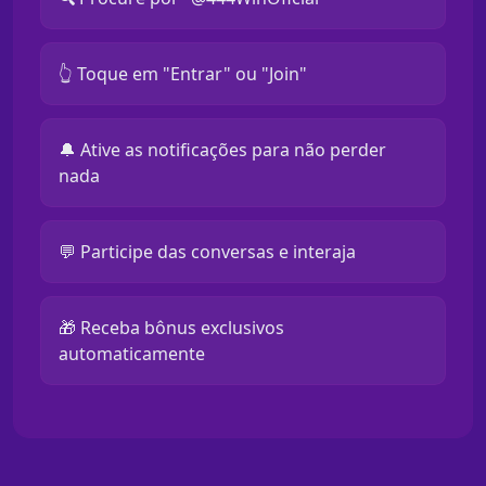
👆 Toque em "Entrar" ou "Join"
🔔 Ative as notificações para não perder
nada
💬 Participe das conversas e interaja
🎁 Receba bônus exclusivos
automaticamente