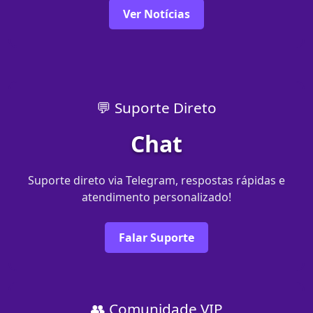
Ver Notícias
💬 Suporte Direto
Chat
Suporte direto via Telegram, respostas rápidas e
atendimento personalizado!
Falar Suporte
👥 Comunidade VIP