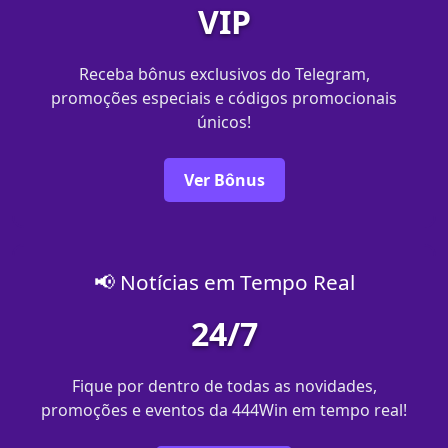
VIP
Receba bônus exclusivos do Telegram,
promoções especiais e códigos promocionais
únicos!
Ver Bônus
📢 Notícias em Tempo Real
24/7
Fique por dentro de todas as novidades,
promoções e eventos da 444Win em tempo real!