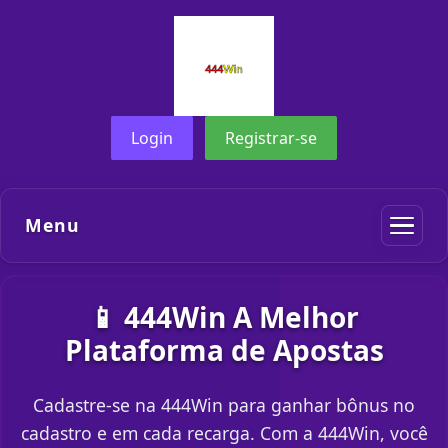
Login
Registrar-se
Menu
📱 444Win A Melhor
Plataforma de Apostas
Cadastre-se na 444Win para ganhar bônus no
cadastro e em cada recarga. Com a 444Win, você