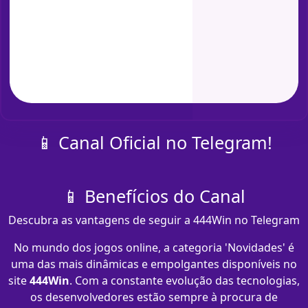
📱 Canal Oficial no Telegram!
📱 Benefícios do Canal
Descubra as vantagens de seguir a 444Win no Telegram
No mundo dos jogos online, a categoria 'Novidades' é
uma das mais dinâmicas e empolgantes disponíveis no
site
444Win
. Com a constante evolução das tecnologias,
os desenvolvedores estão sempre à procura de