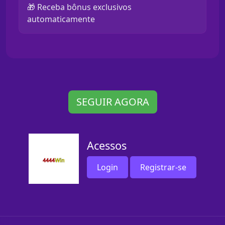
🎁 Receba bônus exclusivos
automaticamente
SEGUIR AGORA
Acessos
Login
Registrar-se