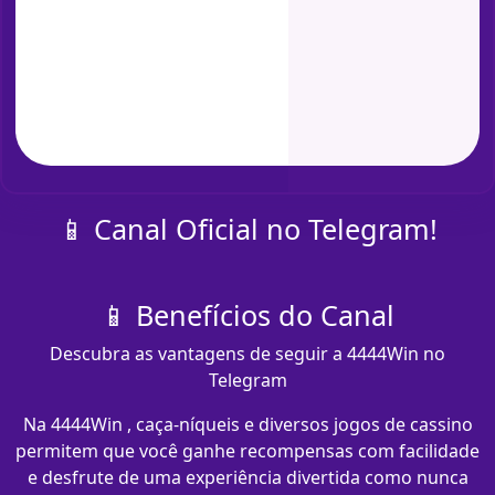
📱 Canal Oficial no Telegram!
📱 Benefícios do Canal
Descubra as vantagens de seguir a 4444Win no
Telegram
Na 4444Win , caça-níqueis e diversos jogos de cassino
permitem que você ganhe recompensas com facilidade
e desfrute de uma experiência divertida como nunca