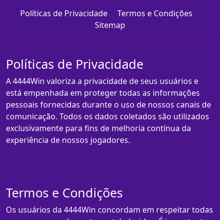
Políticas de Privacidade
Termos e Condições
Sitemap
Políticas de Privacidade
A 4444Win valoriza a privacidade de seus usuários e
está empenhada em proteger todas as informações
pessoais fornecidas durante o uso de nossos canais de
comunicação. Todos os dados coletados são utilizados
exclusivamente para fins de melhoria contínua da
experiência de nossos jogadores.
Termos e Condições
Os usuários da 4444Win concordam em respeitar todas