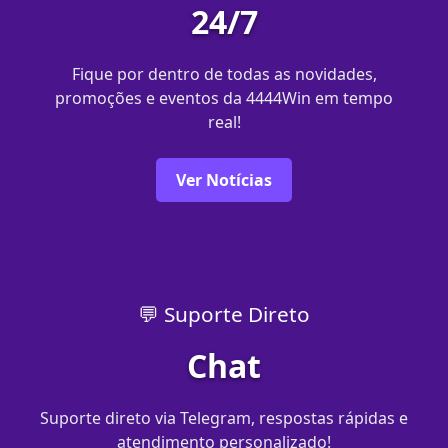
24/7
Fique por dentro de todas as novidades,
promoções e eventos da 4444Win em tempo
real!
Ver Notícias
💬 Suporte Direto
Chat
Suporte direto via Telegram, respostas rápidas e
atendimento personalizado!