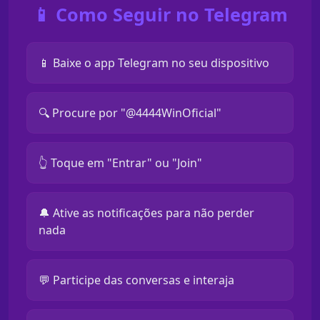
📱 Como Seguir no Telegram
📱 Baixe o app Telegram no seu dispositivo
🔍 Procure por "@4444WinOficial"
👆 Toque em "Entrar" ou "Join"
🔔 Ative as notificações para não perder
nada
💬 Participe das conversas e interaja