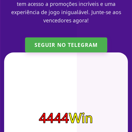
tem acesso a promoções incríveis e uma
experiência de jogo inigualável. Junte-se aos
vencedores agora!
SEGUIR NO TELEGRAM