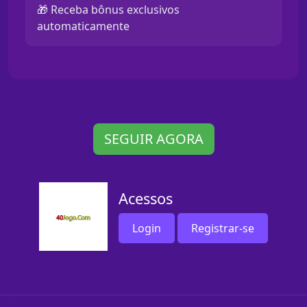
🎁 Receba bônus exclusivos
automaticamente
SEGUIR AGORA
Acessos
Login
Registrar-se