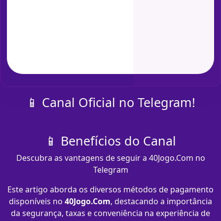
📱 Canal Oficial no Telegram!
📱 Benefícios do Canal
Descubra as vantagens de seguir a 40Jogo.Com no
Telegram
Este artigo aborda os diversos métodos de pagamento
disponíveis no
40Jogo.Com
, destacando a importância
da segurança, taxas e conveniência na experiência de