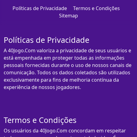
Políticas de Privacidade
Termos e Condições
Sitemap
Políticas de Privacidade
A 40Jogo.Com valoriza a privacidade de seus usuários e
está empenhada em proteger todas as informações
pessoais fornecidas durante o uso de nossos canais de
comunicação. Todos os dados coletados são utilizados
exclusivamente para fins de melhoria contínua da
experiência de nossos jogadores.
Termos e Condições
Os usuários da 40Jogo.Com concordam em respeitar