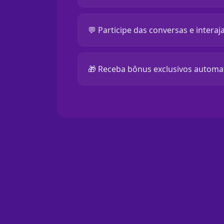
💬 Participe das conversas e interaj
🎁 Receba bônus exclusivos autom