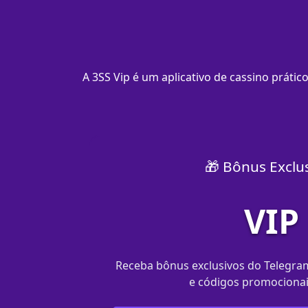
A 3SS Vip é um aplicativo de cassino prátic
🎁 Bônus Exclu
VIP
Receba bônus exclusivos do Telegra
e códigos promocionai