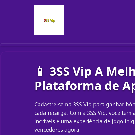
📱 3SS Vip A Mel
Plataforma de A
Cadastre-se na 3SS Vip para ganhar bô
cada recarga. Com a 3SS Vip, você tem
incríveis e uma experiência de jogo inig
vencedores agora!