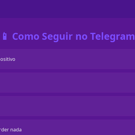
📱 Como Seguir no Telegram
ositivo
erder nada