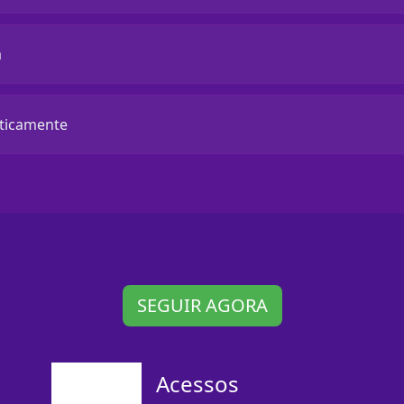
a
aticamente
SEGUIR AGORA
Acessos