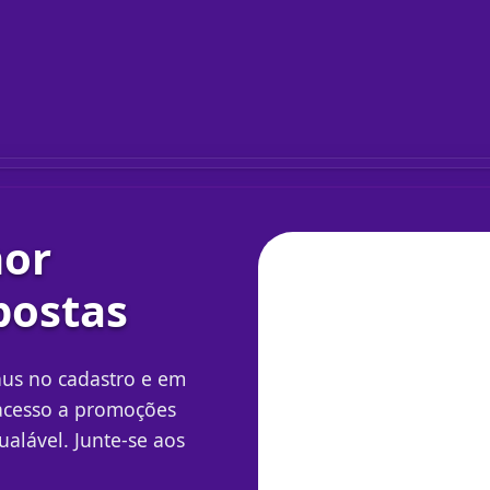
hor
postas
nus no cadastro e em
 acesso a promoções
ualável. Junte-se aos