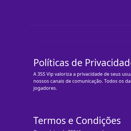
Políticas de Privacida
A 3SS Vip valoriza a privacidade de seus u
nossos canais de comunicação. Todos os dad
jogadores.
Termos e Condições