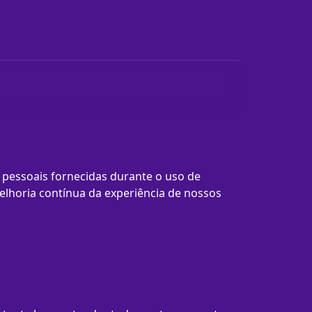
 pessoais fornecidas durante o uso de
elhoria contínua da experiência de nossos