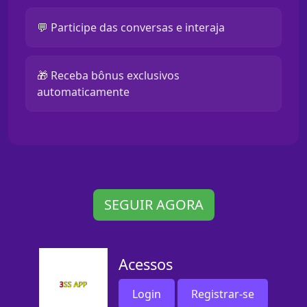
💬 Participe das conversas e interaja
🎁 Receba bônus exclusivos
automaticamente
SEGUIR AGORA
Acessos
Login
Registrar-se