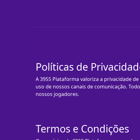
Políticas de Privacida
A 39SS Plataforma valoriza a privacidade d
uso de nossos canais de comunicação. Todos
nossos jogadores.
Termos e Condições