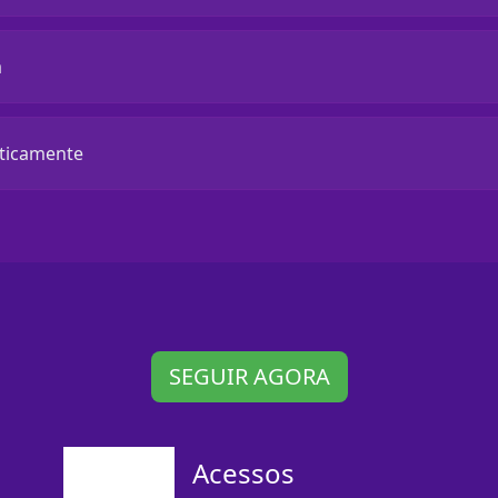
a
aticamente
SEGUIR AGORA
Acessos