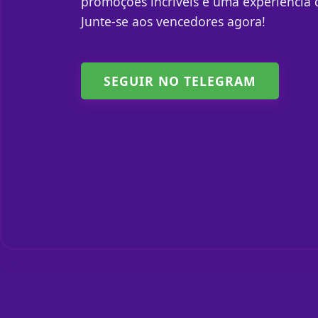
promoções incríveis e uma experiência d
Junte-se aos vencedores agora!
SEGUIR NO TELEGRAM