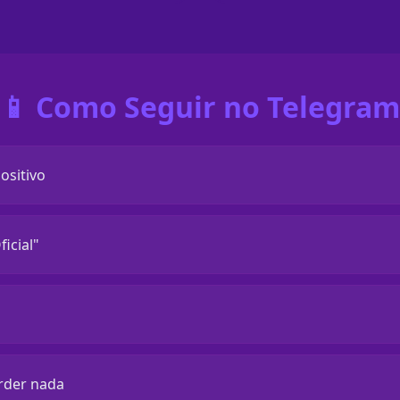
📱 Como Seguir no Telegram
ositivo
icial"
erder nada