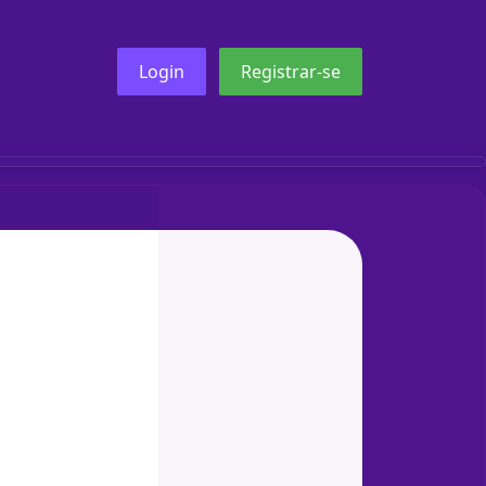
Login
Registrar-se