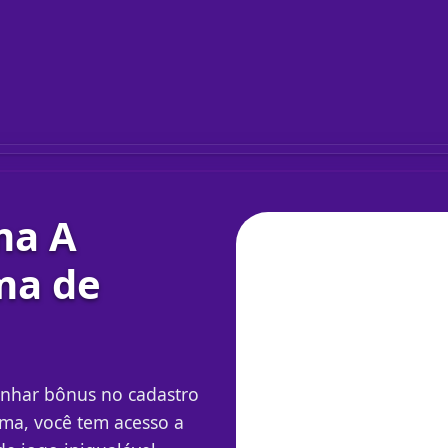
ma A
ma de
anhar bônus no cadastro
ma, você tem acesso a