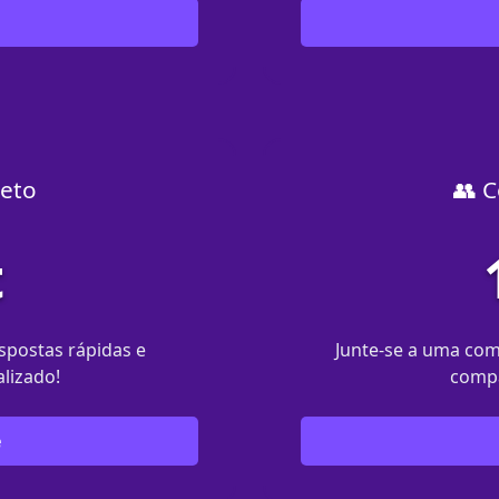
reto
👥 
t
espostas rápidas e
Junte-se a uma com
lizado!
compa
e