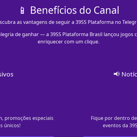
📱 Benefícios do Canal
scubra as vantagens de seguir a 39SS Plataforma no Teleg
alegria de ganhar — a 39SS Plataforma Brasil lançou jogos 
enriquecer com um clique.
sivos
📢 Notí
m, promoções especiais
Fique por dentro d
s únicos!
eventos da 39