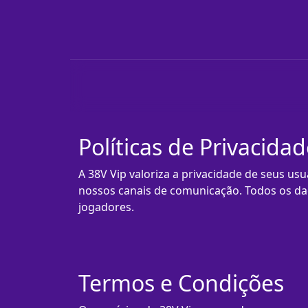
Políticas de Privacida
A 38V Vip valoriza a privacidade de seus u
nossos canais de comunicação. Todos os dad
jogadores.
Termos e Condições