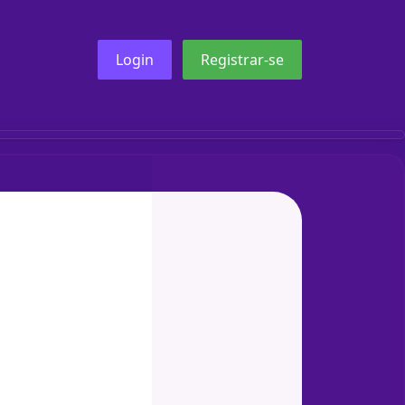
Login
Registrar-se