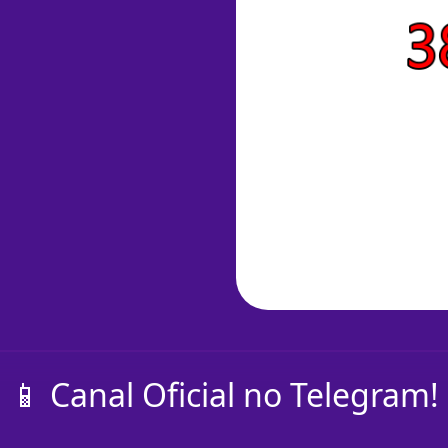
📱 Canal Oficial no Telegram!