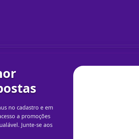
hor
postas
nus no cadastro e em
 acesso a promoções
ualável. Junte-se aos