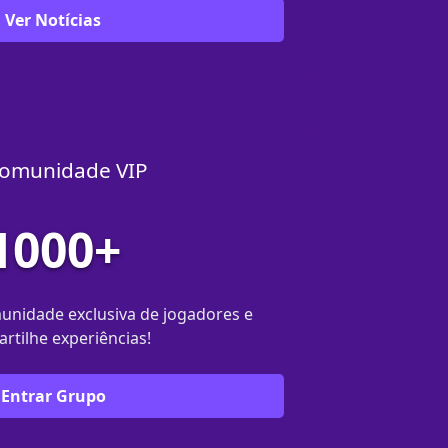
Ver Notícias
Comunidade VIP
1000+
unidade exclusiva de jogadores e
rtilhe experiências!
Entrar Grupo