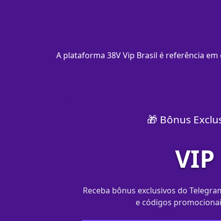
A plataforma 38V Vip Brasil é referência e
🎁 Bônus Exclu
VIP
Receba bônus exclusivos do Telegra
e códigos promocionai