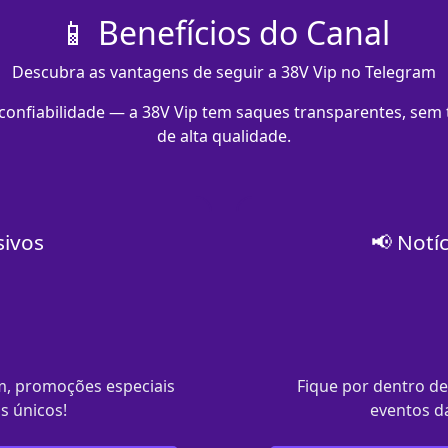
📱 Benefícios do Canal
Descubra as vantagens de seguir a 38V Vip no Telegram
m confiabilidade — a 38V Vip tem saques transparentes, sem
de alta qualidade.
sivos
📢 Notí
m, promoções especiais
Fique por dentro d
s únicos!
eventos d