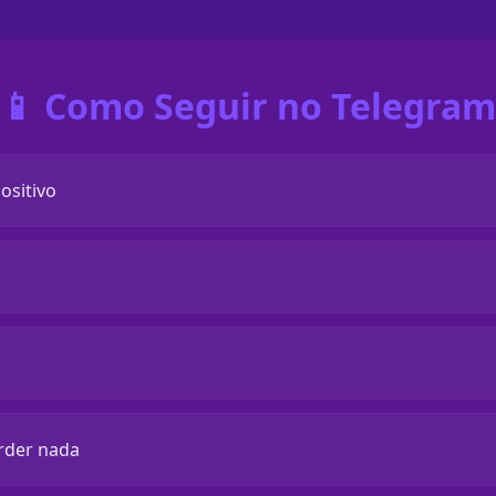
📱 Como Seguir no Telegram
ositivo
erder nada