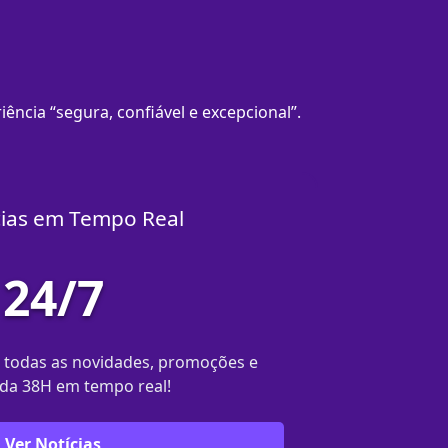
ncia “segura, confiável e excepcional”.
cias em Tempo Real
24/7
e todas as novidades, promoções e
 da 38H em tempo real!
Ver Notícias