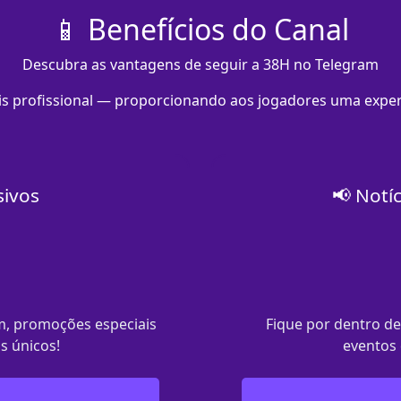
📱 Benefícios do Canal
Descubra as vantagens de seguir a 38H no Telegram
s profissional — proporcionando aos jogadores uma experiê
sivos
📢 Notí
m, promoções especiais
Fique por dentro d
s únicos!
eventos