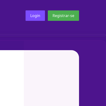
Login
Registrar-se