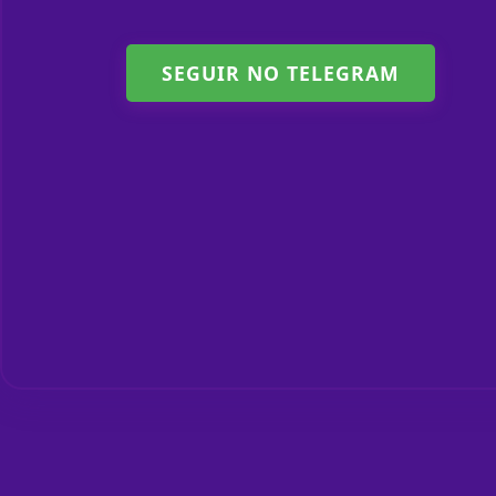
SEGUIR NO TELEGRAM