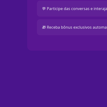
💬 Participe das conversas e interaj
🎁 Receba bônus exclusivos autom