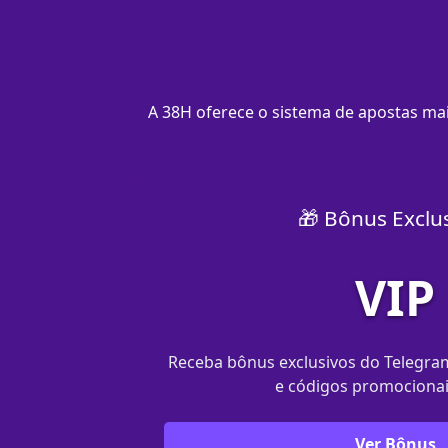
A 38H oferece o sistema de apostas mai
🎁 Bônus Exclu
VIP
Receba bônus exclusivos do Telegra
e códigos promocionai
Ver Bônus