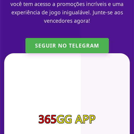
você tem acesso a promoções incríveis e uma
experiência de jogo inigualável. Junte-se aos
vencedores agora!
SEGUIR NO TELEGRAM