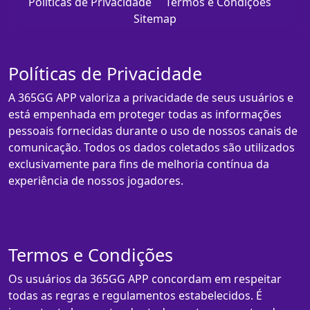
Políticas de Privacidade
Termos e Condições
Sitemap
Políticas de Privacidade
A 365GG APP valoriza a privacidade de seus usuários e
está empenhada em proteger todas as informações
pessoais fornecidas durante o uso de nossos canais de
comunicação. Todos os dados coletados são utilizados
exclusivamente para fins de melhoria contínua da
experiência de nossos jogadores.
Termos e Condições
Os usuários da 365GG APP concordam em respeitar
todas as regras e regulamentos estabelecidos. É