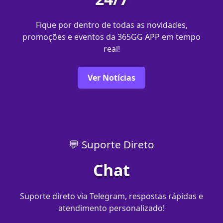
Fique por dentro de todas as novidades,
promoções e eventos da 365GG APP em tempo
real!
Ver Notícias
💬 Suporte Direto
Chat
Suporte direto via Telegram, respostas rápidas e
atendimento personalizado!