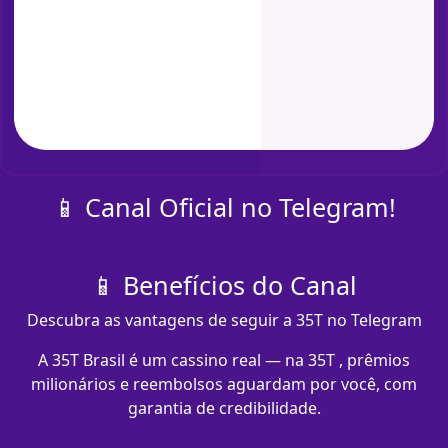
📱 Canal Oficial no Telegram!
📱 Benefícios do Canal
Descubra as vantagens de seguir a 35T no Telegram
A 35T Brasil é um cassino real — na 35T , prêmios
milionários e reembolsos aguardam por você, com
garantia de credibilidade.