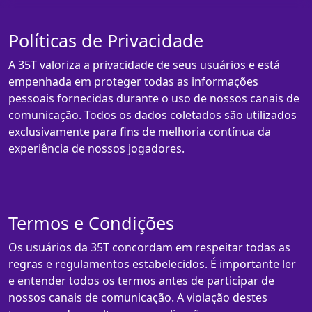
Políticas de Privacidade
A 35T valoriza a privacidade de seus usuários e está
empenhada em proteger todas as informações
pessoais fornecidas durante o uso de nossos canais de
comunicação. Todos os dados coletados são utilizados
exclusivamente para fins de melhoria contínua da
experiência de nossos jogadores.
Termos e Condições
Os usuários da 35T concordam em respeitar todas as
regras e regulamentos estabelecidos. É importante ler
e entender todos os termos antes de participar de
nossos canais de comunicação. A violação destes