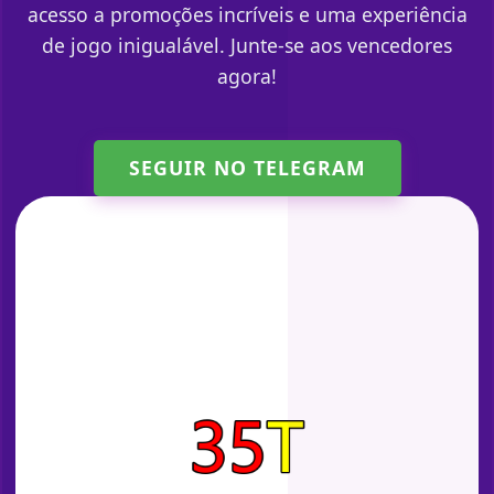
acesso a promoções incríveis e uma experiência
de jogo inigualável. Junte-se aos vencedores
agora!
SEGUIR NO TELEGRAM