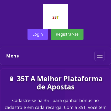
Login
Registrar-se
Menu
📱 35T A Melhor Plataforma
de Apostas
Cadastre-se na 35T para ganhar bônus no
cadastro e em cada recarga. Com a 35T, você tem