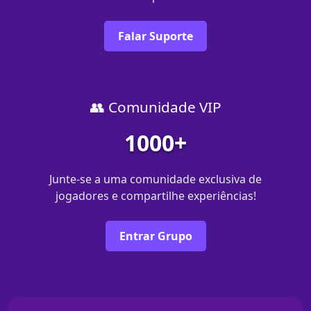
Falar Suporte
👥 Comunidade VIP
1000+
Junte-se a uma comunidade exclusiva de
jogadores e compartilhe experiências!
Entrar Grupo