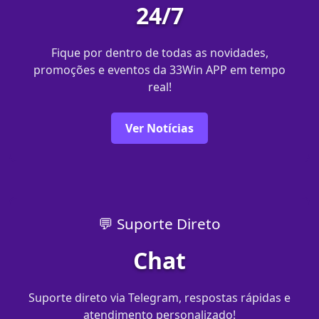
24/7
Fique por dentro de todas as novidades,
promoções e eventos da 33Win APP em tempo
real!
Ver Notícias
💬 Suporte Direto
Chat
Suporte direto via Telegram, respostas rápidas e
atendimento personalizado!