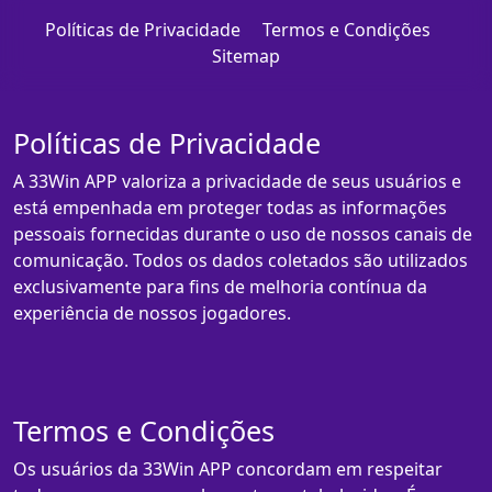
Políticas de Privacidade
Termos e Condições
Sitemap
Políticas de Privacidade
A 33Win APP valoriza a privacidade de seus usuários e
está empenhada em proteger todas as informações
pessoais fornecidas durante o uso de nossos canais de
comunicação. Todos os dados coletados são utilizados
exclusivamente para fins de melhoria contínua da
experiência de nossos jogadores.
Termos e Condições
Os usuários da 33Win APP concordam em respeitar