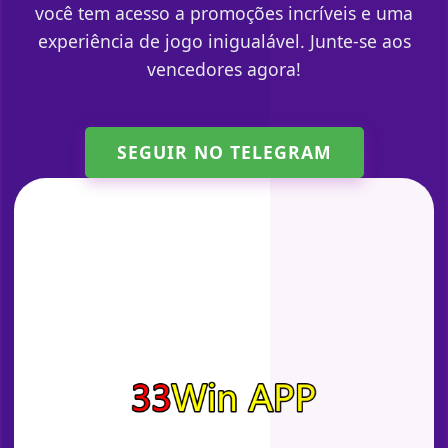
você tem acesso a promoções incríveis e uma
experiência de jogo inigualável. Junte-se aos
vencedores agora!
SEGUIR NO TELEGRAM