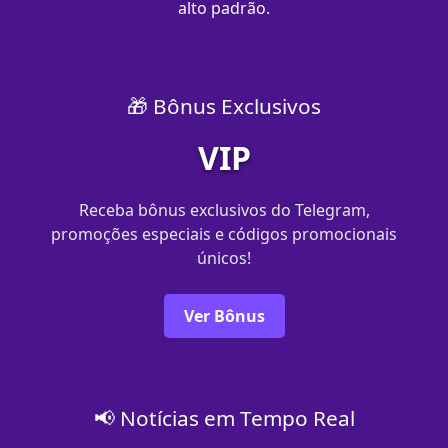
alto padrão.
🎁 Bônus Exclusivos
VIP
Receba bônus exclusivos do Telegram,
promoções especiais e códigos promocionais
únicos!
Ver Bônus
📢 Notícias em Tempo Real