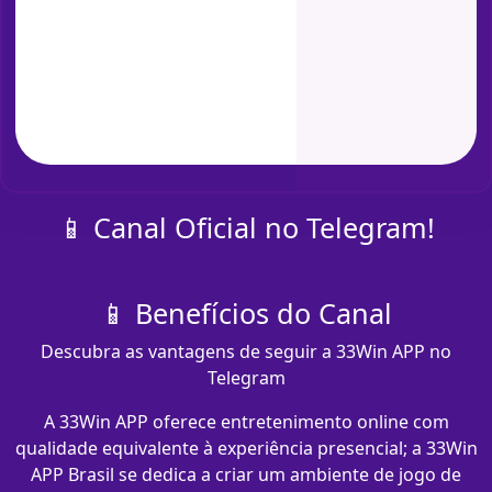
📱 Canal Oficial no Telegram!
📱 Benefícios do Canal
Descubra as vantagens de seguir a 33Win APP no
Telegram
A 33Win APP oferece entretenimento online com
qualidade equivalente à experiência presencial; a 33Win
APP Brasil se dedica a criar um ambiente de jogo de