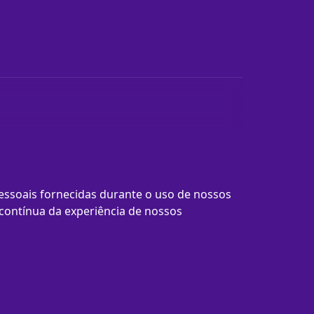
essoais fornecidas durante o uso de nossos
 contínua da experiência de nossos