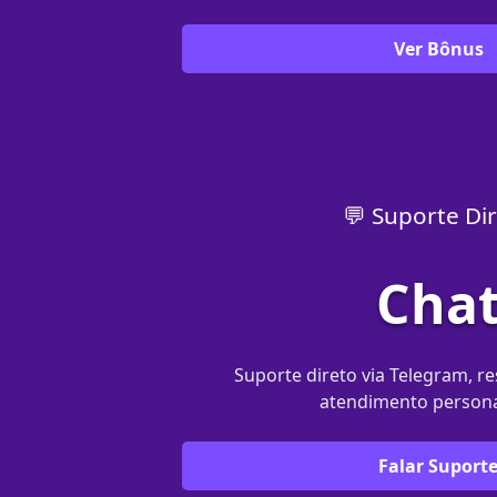
Ver Bônus
💬 Suporte Di
Cha
Suporte direto via Telegram, r
atendimento persona
Falar Suport