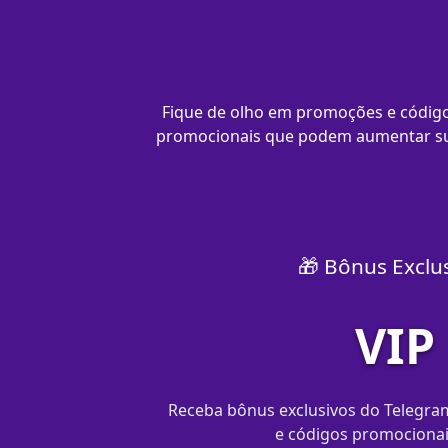
Fique de olho em promoções e código
promocionais que podem aumentar sua
🎁 Bônus Exclu
VIP
Receba bônus exclusivos do Telegra
e códigos promocionai