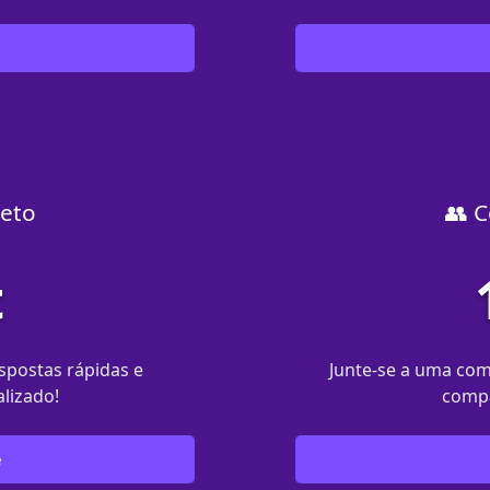
reto
👥 
t
espostas rápidas e
Junte-se a uma com
lizado!
compa
e