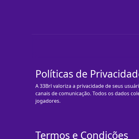
Políticas de Privacida
A 33Brl valoriza a privacidade de seus usu
canais de comunicação. Todos os dados cole
jogadores.
Termos e Condições