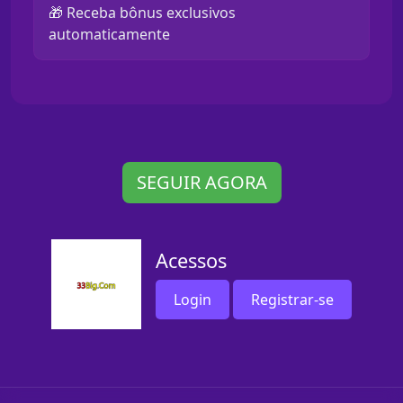
🎁 Receba bônus exclusivos
automaticamente
SEGUIR AGORA
Acessos
Login
Registrar-se