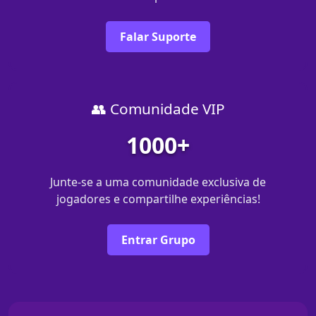
Falar Suporte
👥 Comunidade VIP
1000+
Junte-se a uma comunidade exclusiva de
jogadores e compartilhe experiências!
Entrar Grupo