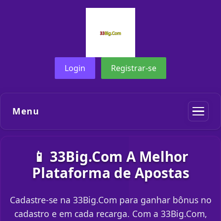
Login
Registrar-se
Menu
📱 33Big.Com A Melhor
Plataforma de Apostas
Cadastre-se na 33Big.Com para ganhar bônus no
cadastro e em cada recarga. Com a 33Big.Com,