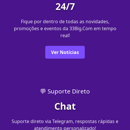
24/7
Fique por dentro de todas as novidades,
promoções e eventos da 33Big.Com em tempo
real!
Ver Notícias
💬 Suporte Direto
Chat
Suporte direto via Telegram, respostas rápidas e
atendimento personalizado!