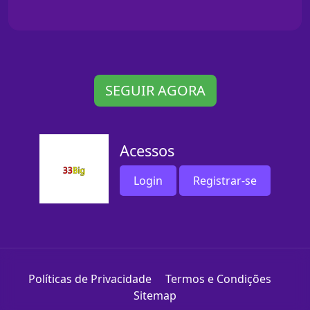
SEGUIR AGORA
Acessos
Login
Registrar-se
Políticas de Privacidade
Termos e Condições
Sitemap