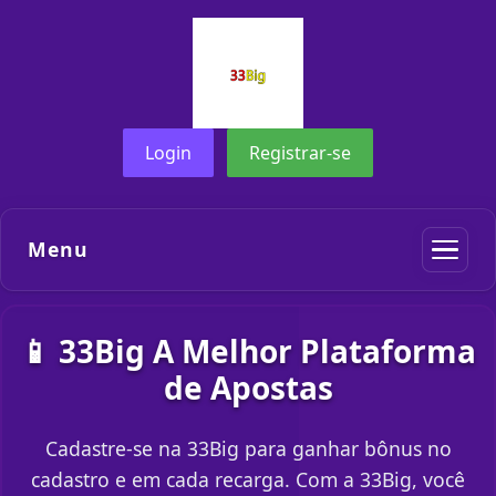
Login
Registrar-se
Menu
📱 33Big A Melhor Plataforma
de Apostas
Cadastre-se na 33Big para ganhar bônus no
cadastro e em cada recarga. Com a 33Big, você