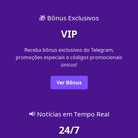
🎁 Bônus Exclusivos
VIP
Receba bônus exclusivos do Telegram,
promoções especiais e códigos promocionais
únicos!
Ver Bônus
📢 Notícias em Tempo Real
24/7