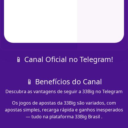
📱 Canal Oficial no Telegram!
📱 Benefícios do Canal
Descubra as vantagens de seguir a 33Big no Telegram
Os jogos de apostas da 33Big são variados, com
apostas simples, recarga rápida e ganhos inesperados
— tudo na plataforma 33Big Brasil .