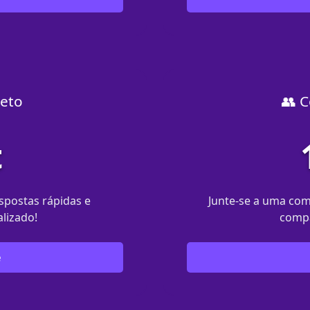
reto
👥 
t
espostas rápidas e
Junte-se a uma com
lizado!
compa
e