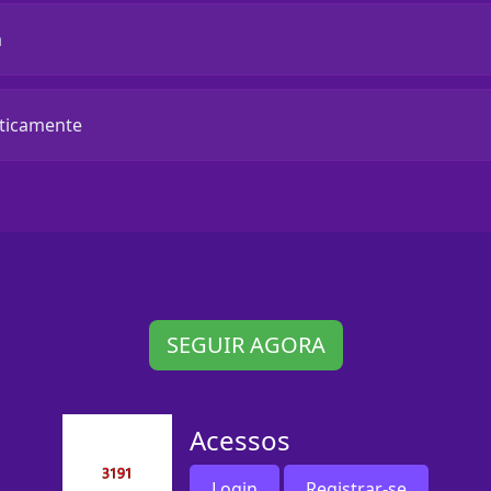
a
aticamente
SEGUIR AGORA
Acessos
Login
Registrar-se