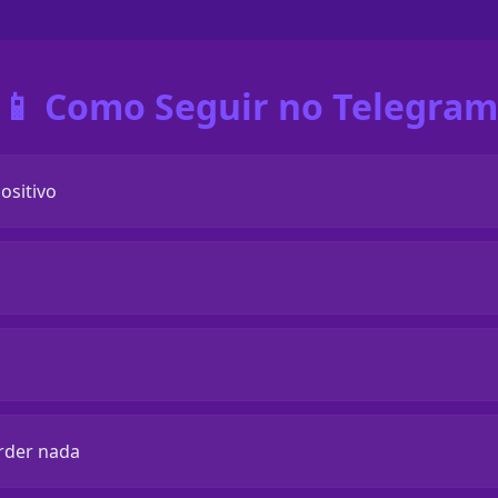
📱 Como Seguir no Telegram
ositivo
erder nada