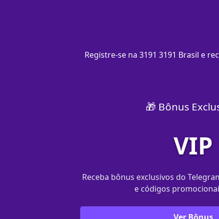
Registre-se na 3191 3191 Brasil e r
🎁 Bônus Exclu
VIP
Receba bônus exclusivos do Telegra
e códigos promocionai
Ver Bônus