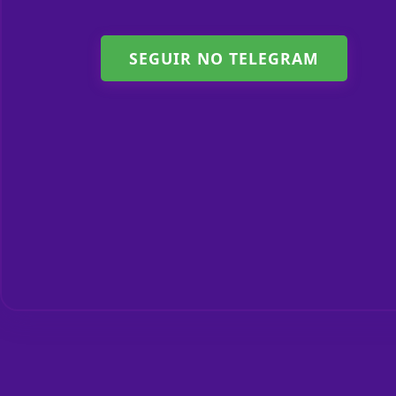
SEGUIR NO TELEGRAM