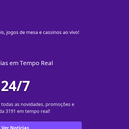
s, jogos de mesa e cassinos ao vivo!
cias em Tempo Real
24/7
e todas as novidades, promoções e
da 3191 em tempo real!
Ver Notícias