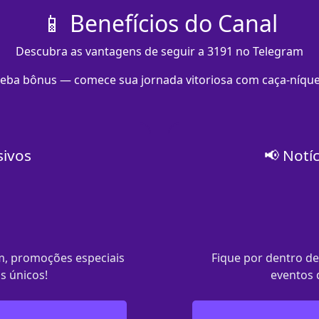
📱 Benefícios do Canal
Descubra as vantagens de seguir a 3191 no Telegram
eceba bônus — comece sua jornada vitoriosa com caça-níquei
sivos
📢 Notí
m, promoções especiais
Fique por dentro d
s únicos!
eventos 