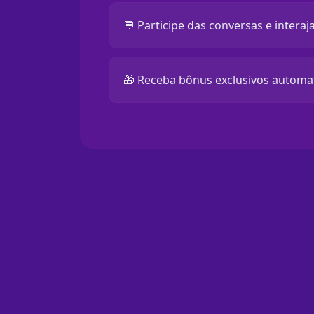
💬 Participe das conversas e interaj
🎁 Receba bônus exclusivos autom