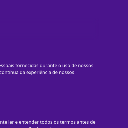
essoais fornecidas durante o uso de nossos
 contínua da experiência de nossos
nte ler e entender todos os termos antes de