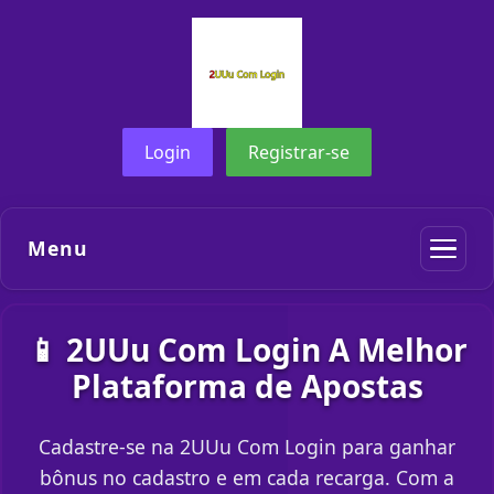
Login
Registrar-se
Menu
📱 2UUu Com Login A Melhor
Plataforma de Apostas
Cadastre-se na 2UUu Com Login para ganhar
bônus no cadastro e em cada recarga. Com a