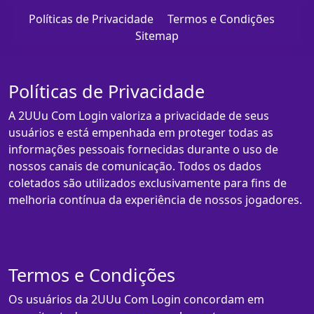
Políticas de Privacidade
Termos e Condições
Sitemap
Políticas de Privacidade
A 2UUu Com Login valoriza a privacidade de seus
usuários e está empenhada em proteger todas as
informações pessoais fornecidas durante o uso de
nossos canais de comunicação. Todos os dados
coletados são utilizados exclusivamente para fins de
melhoria contínua da experiência de nossos jogadores.
Termos e Condições
Os usuários da 2UUu Com Login concordam em