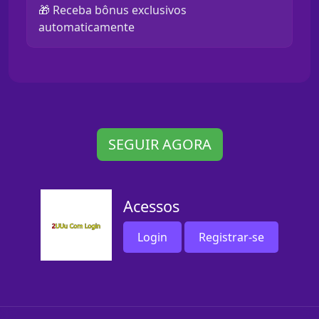
🎁 Receba bônus exclusivos
automaticamente
SEGUIR AGORA
Acessos
Login
Registrar-se