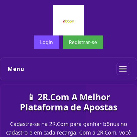
Login
Registrar-se
Menu
📱 2R.Com A Melhor
Plataforma de Apostas
Cadastre-se na 2R.Com para ganhar bônus no
cadastro e em cada recarga. Com a 2R.Com, você