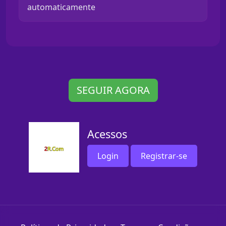
automaticamente
SEGUIR AGORA
Acessos
Login
Registrar-se