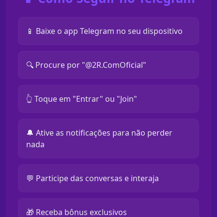
📱 Baixe o app Telegram no seu dispositivo
🔍 Procure por "@2R.ComOficial"
👆 Toque em "Entrar" ou "Join"
🔔 Ative as notificações para não perder
nada
💬 Participe das conversas e interaja
🎁 Receba bônus exclusivos