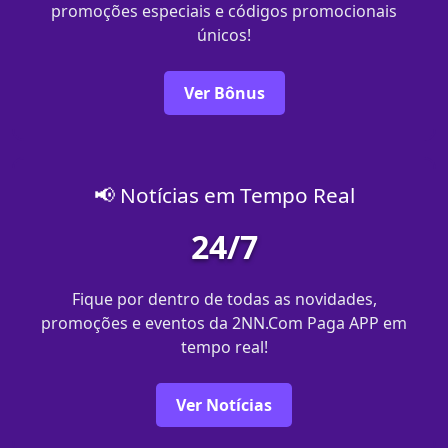
promoções especiais e códigos promocionais
únicos!
Ver Bônus
📢 Notícias em Tempo Real
24/7
Fique por dentro de todas as novidades,
promoções e eventos da 2NN.Com Paga APP em
tempo real!
Ver Notícias