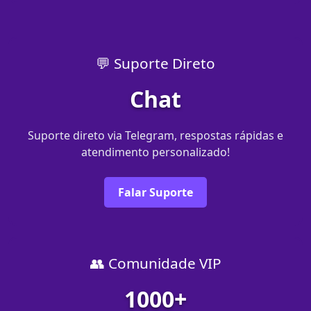
💬 Suporte Direto
Chat
Suporte direto via Telegram, respostas rápidas e
atendimento personalizado!
Falar Suporte
👥 Comunidade VIP
1000+