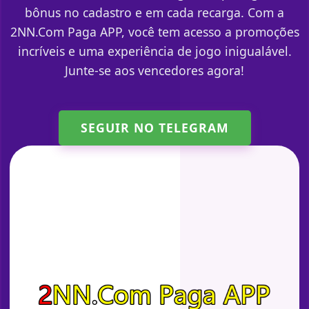
bônus no cadastro e em cada recarga. Com a
2NN.Com Paga APP, você tem acesso a promoções
incríveis e uma experiência de jogo inigualável.
Junte-se aos vencedores agora!
SEGUIR NO TELEGRAM