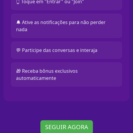
👆 Toque em "Entrar" ou "Join"
🔔 Ative as notificações para não perder
nada
💬 Participe das conversas e interaja
🎁 Receba bônus exclusivos
automaticamente
SEGUIR AGORA