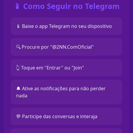
📱 Como Seguir no Telegram
📱 Baixe o app Telegram no seu dispositivo
🔍 Procure por "@2NN.ComOficial"
👆 Toque em "Entrar" ou "Join"
🔔 Ative as notificações para não perder
nada
💬 Participe das conversas e interaja