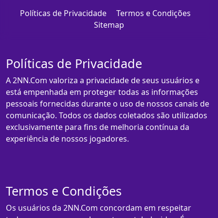
Políticas de Privacidade
Termos e Condições
Sitemap
Políticas de Privacidade
A 2NN.Com valoriza a privacidade de seus usuários e
está empenhada em proteger todas as informações
pessoais fornecidas durante o uso de nossos canais de
comunicação. Todos os dados coletados são utilizados
exclusivamente para fins de melhoria contínua da
experiência de nossos jogadores.
Termos e Condições
Os usuários da 2NN.Com concordam em respeitar