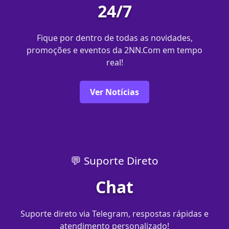
24/7
Fique por dentro de todas as novidades,
promoções e eventos da 2NN.Com em tempo
real!
Ver Notícias
💬 Suporte Direto
Chat
Suporte direto via Telegram, respostas rápidas e
atendimento personalizado!