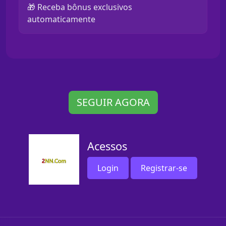
🎁 Receba bônus exclusivos
automaticamente
SEGUIR AGORA
Acessos
Login
Registrar-se