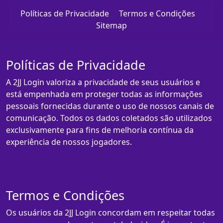
Políticas de Privacidade
Termos e Condições
Sitemap
Políticas de Privacidade
A 2JJ Login valoriza a privacidade de seus usuários e
está empenhada em proteger todas as informações
pessoais fornecidas durante o uso de nossos canais de
comunicação. Todos os dados coletados são utilizados
exclusivamente para fins de melhoria contínua da
experiência de nossos jogadores.
Termos e Condições
Os usuários da 2JJ Login concordam em respeitar todas