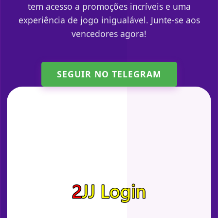
tem acesso a promoções incríveis e uma
experiência de jogo inigualável. Junte-se aos
vencedores agora!
SEGUIR NO TELEGRAM