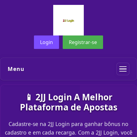
Login
Registrar-se
Menu
📱 2JJ Login A Melhor
Plataforma de Apostas
Cadastre-se na 2JJ Login para ganhar bônus no
cadastro e em cada recarga. Com a 2JJ Login, você