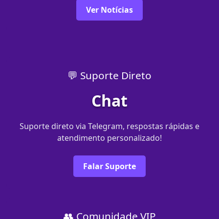
Ver Notícias
💬 Suporte Direto
Chat
Suporte direto via Telegram, respostas rápidas e
atendimento personalizado!
Falar Suporte
👥 Comunidade VIP