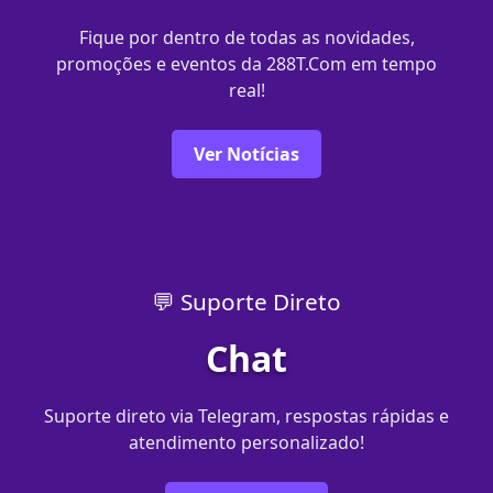
Fique por dentro de todas as novidades,
promoções e eventos da 288T.Com em tempo
real!
Ver Notícias
💬 Suporte Direto
Chat
Suporte direto via Telegram, respostas rápidas e
atendimento personalizado!