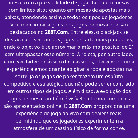
mesa, com a possibilidade de jogar tanto em mesas
com limites altos quanto em mesas de apostas mais
baixas, atendendo assim a todos os tipos de jogadores.
Vou mencionar alguns dos jogos de mesa que são
destacados no
288T.Com
. Entre eles, o blackjack se
destaca por ser um dos jogos de carta mais populares,
onde o objetivo é se aproximar o máximo possível de 21
sem ultrapassar esse número. A roleta, por outro lado,
é um verdadeiro clássico dos cassinos, oferecendo uma
experiência emocionante ao girar a roda e apostar na
sorte. Já os jogos de poker trazem um espírito
competitivo e estratégico que não pode ser encontrado
em outros tipos de jogos. Além disso, a evolução dos
jogos de mesa também é visível na forma como eles
são apresentados online. O
288T.Com
proporciona uma
experiência de jogo ao vivo com dealers reais,
permitindo que os jogadores experimentem a
atmosfera de um cassino físico de forma conve.