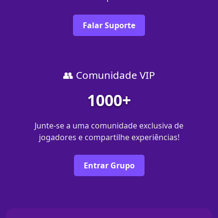
Falar Suporte
👥 Comunidade VIP
1000+
Junte-se a uma comunidade exclusiva de
jogadores e compartilhe experiências!
Entrar Grupo