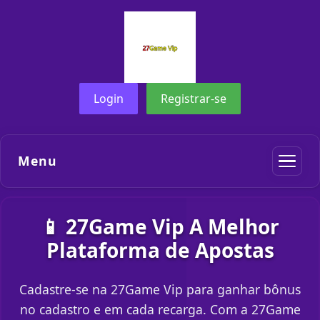
Login
Registrar-se
Menu
📱 27Game Vip A Melhor
Plataforma de Apostas
Cadastre-se na 27Game Vip para ganhar bônus
no cadastro e em cada recarga. Com a 27Game