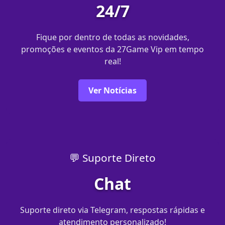
24/7
Fique por dentro de todas as novidades,
promoções e eventos da 27Game Vip em tempo
real!
Ver Notícias
💬 Suporte Direto
Chat
Suporte direto via Telegram, respostas rápidas e
atendimento personalizado!