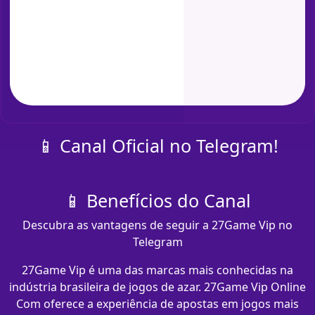
📱 Canal Oficial no Telegram!
📱 Benefícios do Canal
Descubra as vantagens de seguir a 27Game Vip no
Telegram
27Game Vip é uma das marcas mais conhecidas na
indústria brasileira de jogos de azar. 27Game Vip Online
Com oferece a experiência de apostas em jogos mais