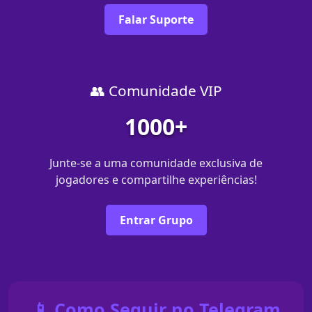
Falar Suporte
👥 Comunidade VIP
1000+
Junte-se a uma comunidade exclusiva de
jogadores e compartilhe experiências!
Entrar Grupo
📱 Como Seguir no Telegram