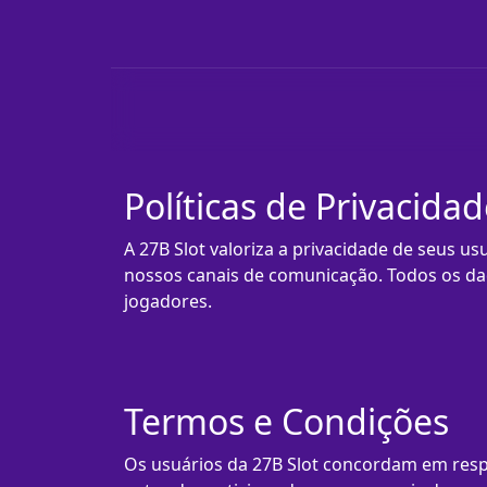
Políticas de Privacida
A 27B Slot valoriza a privacidade de seus 
nossos canais de comunicação. Todos os dad
jogadores.
Termos e Condições
Os usuários da 27B Slot concordam em respe