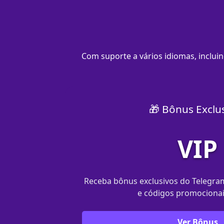
Com suporte a vários idiomas, inclui
🎁 Bônus Exclu
VIP
Receba bônus exclusivos do Telegra
e códigos promocionai
Ver Bônus