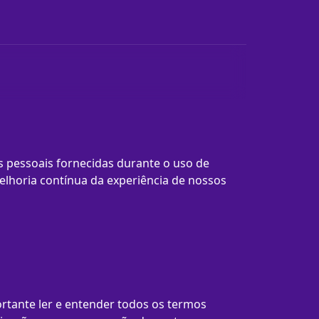
s pessoais fornecidas durante o uso de
elhoria contínua da experiência de nossos
rtante ler e entender todos os termos