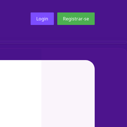
Login
Registrar-se