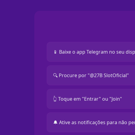
📱 Baixe o app Telegram no seu disp
🔍 Procure por "@27B SlotOficial"
👆 Toque em "Entrar" ou "Join"
🔔 Ative as notificações para não p