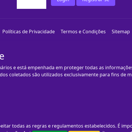
Políticas de Privacidade
Termos e Condições
Sitemap
de
usuários e está empenhada em proteger todas as informaçõe
os coletados são utilizados exclusivamente para fins de m
itar todas as regras e regulamentos estabelecidos. É impo