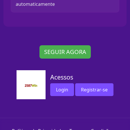
automaticamente
SEGUIR AGORA
Acessos
Login
Registrar-se