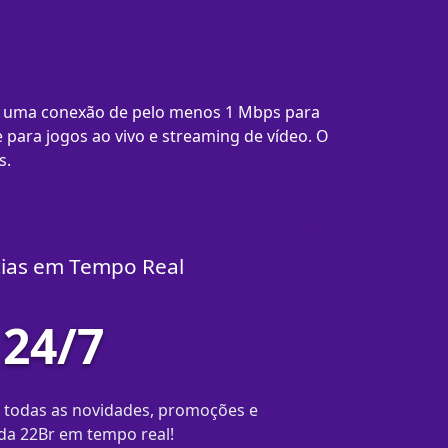
os uma conexão de pelo menos 1 Mbps para
ara jogos ao vivo e streaming de vídeo. O
s.
cias em Tempo Real
24/7
e todas as novidades, promoções e
da 22Br em tempo real!