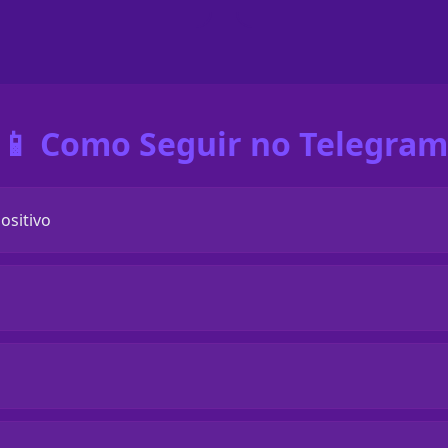
📱 Como Seguir no Telegram
ositivo