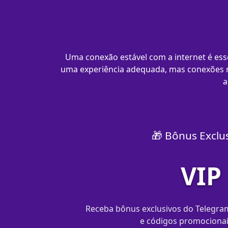
Uma conexão estável com a internet é es
uma experiência adequada, mas conexões m
a
🎁 Bônus Exclu
VIP
Receba bônus exclusivos do Telegra
e códigos promocionai