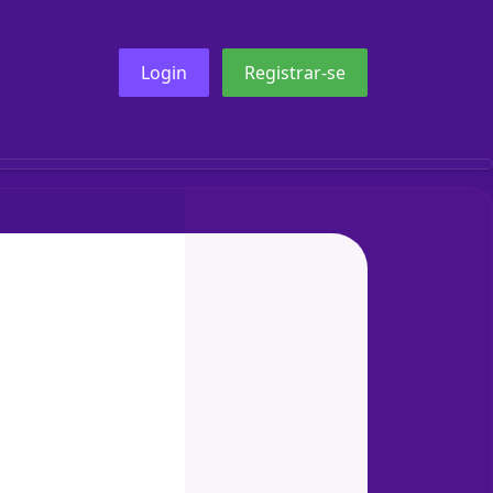
Login
Registrar-se