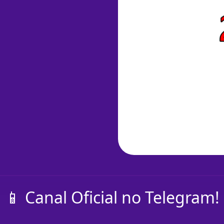
📱 Canal Oficial no Telegram!