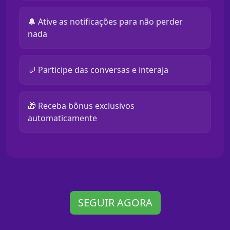
🔔 Ative as notificações para não perder
nada
💬 Participe das conversas e interaja
🎁 Receba bônus exclusivos
automaticamente
SEGUIR AGORA