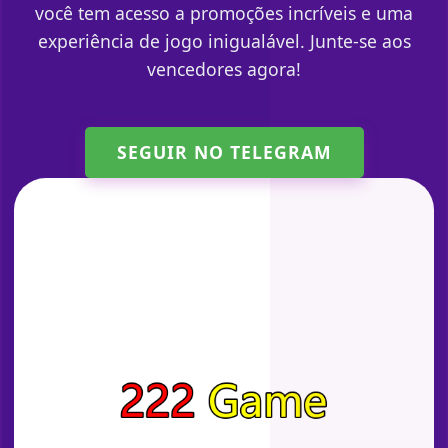
você tem acesso a promoções incríveis e uma
experiência de jogo inigualável. Junte-se aos
vencedores agora!
SEGUIR NO TELEGRAM