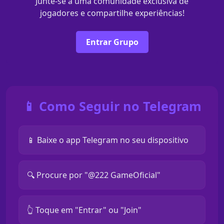
Junte-se a uma comunidade exclusiva de
jogadores e compartilhe experiências!
Entrar Grupo
📱 Como Seguir no Telegram
📱 Baixe o app Telegram no seu dispositivo
🔍 Procure por "@222 GameOficial"
👆 Toque em "Entrar" ou "Join"