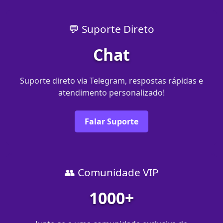
💬 Suporte Direto
Chat
Suporte direto via Telegram, respostas rápidas e
atendimento personalizado!
Falar Suporte
👥 Comunidade VIP
1000+