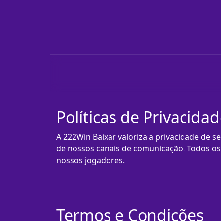
Políticas de Privacida
A 222Win Baixar valoriza a privacidade de 
de nossos canais de comunicação. Todos os 
nossos jogadores.
Termos e Condições