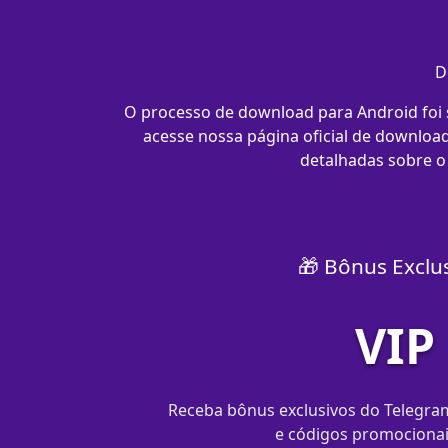
D
O processo de download para Android foi si
acesse nossa página oficial de download
detalhadas sobre o 
🎁 Bônus Exclu
VIP
Receba bônus exclusivos do Telegra
e códigos promocionai