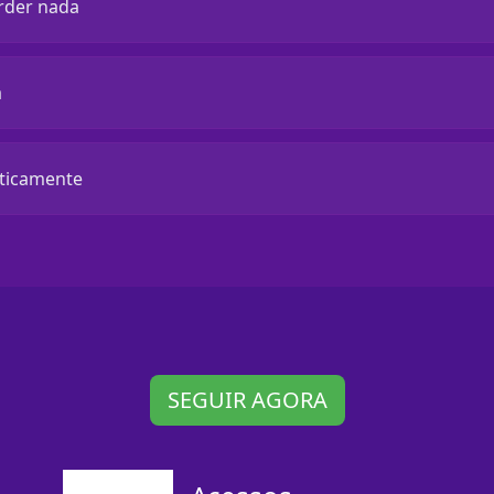
erder nada
a
aticamente
SEGUIR AGORA