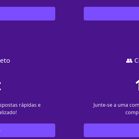
reto
👥 
t
espostas rápidas e
Junte-se a uma com
lizado!
compa
e