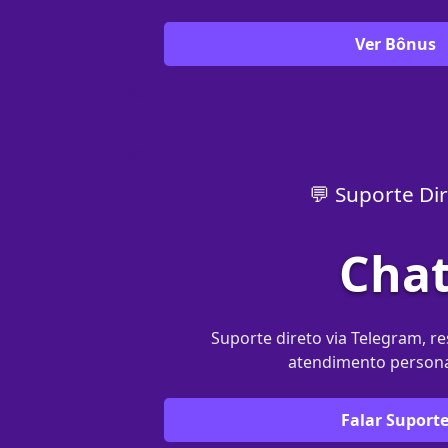
Ver Bônus
💬 Suporte Di
Cha
Suporte direto via Telegram, r
atendimento persona
Falar Suport