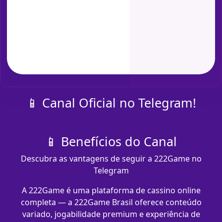
📱 Canal Oficial no Telegram!
📱 Benefícios do Canal
Descubra as vantagens de seguir a 222Game no
Telegram
A 222Game é uma plataforma de cassino online
completa — a 222Game Brasil oferece conteúdo
variado, jogabilidade premium e experiência de