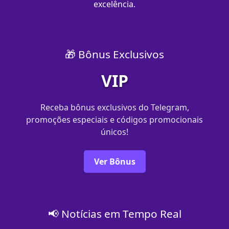
excelência.
🎁 Bônus Exclusivos
VIP
Receba bônus exclusivos do Telegram,
promoções especiais e códigos promocionais
únicos!
Ver Bônus
📢 Notícias em Tempo Real