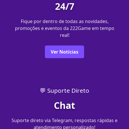
24/7
Fique por dentro de todas as novidades,
promoções e eventos da 222Game em tempo
real!
Ver Notícias
💬 Suporte Direto
Chat
Suporte direto via Telegram, respostas rápidas e
atendimento personalizado!