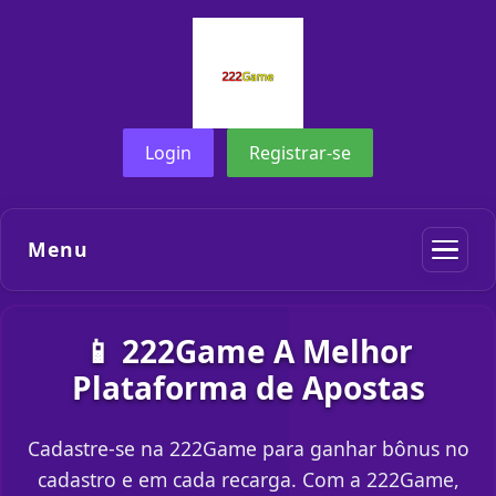
Login
Registrar-se
Menu
📱 222Game A Melhor
Plataforma de Apostas
Cadastre-se na 222Game para ganhar bônus no
cadastro e em cada recarga. Com a 222Game,