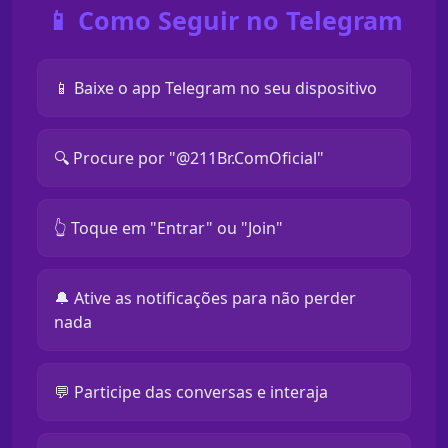
📱 Como Seguir no Telegram
📱 Baixe o app Telegram no seu dispositivo
🔍 Procure por "@211Br.ComOficial"
👆 Toque em "Entrar" ou "Join"
🔔 Ative as notificações para não perder
nada
💬 Participe das conversas e interaja