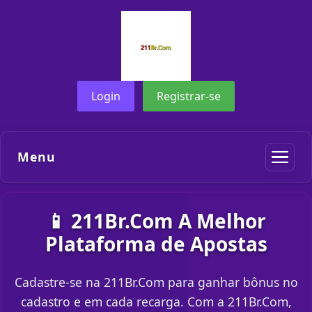
Login
Registrar-se
Menu
📱 211Br.Com A Melhor
Plataforma de Apostas
Cadastre-se na 211Br.Com para ganhar bônus no
cadastro e em cada recarga. Com a 211Br.Com,