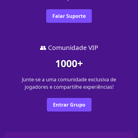
Falar Suporte
👥 Comunidade VIP
1000+
Junte-se a uma comunidade exclusiva de
jogadores e compartilhe experiências!
Entrar Grupo