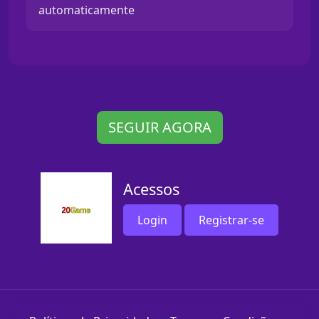
automaticamente
SEGUIR AGORA
Acessos
Login
Registrar-se