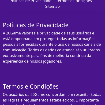
Políticas de Privacidade
Termos e Condições
Sitemap
Políticas de Privacidade
A 20Game valoriza a privacidade de seus usuários e
está empenhada em proteger todas as informações
pessoais fornecidas durante o uso de nossos canais de
comunicação. Todos os dados coletados são utilizados
exclusivamente para fins de melhoria contínua da
experiência de nossos jogadores.
Termos e Condições
Os usuários da 20Game concordam em respeitar todas
as regras e regulamentos estabelecidos. É importante