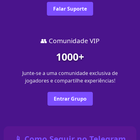
Falar Suporte
👥 Comunidade VIP
1000+
Junte-se a uma comunidade exclusiva de
jogadores e compartilhe experiências!
Entrar Grupo
📱 Como Seguir no Telegram