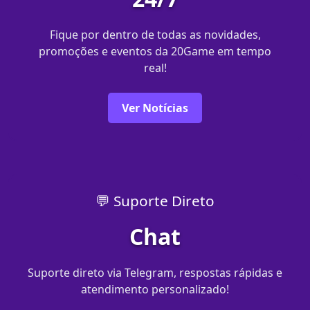
Fique por dentro de todas as novidades,
promoções e eventos da 20Game em tempo
real!
Ver Notícias
💬 Suporte Direto
Chat
Suporte direto via Telegram, respostas rápidas e
atendimento personalizado!