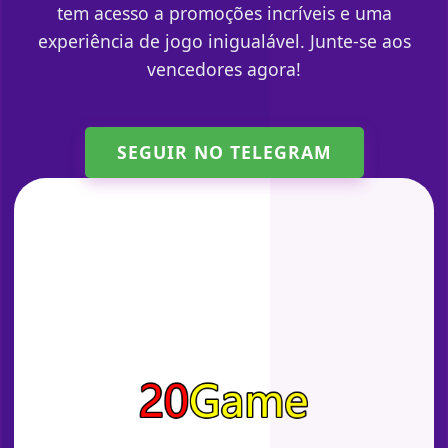
tem acesso a promoções incríveis e uma
experiência de jogo inigualável. Junte-se aos
vencedores agora!
SEGUIR NO TELEGRAM