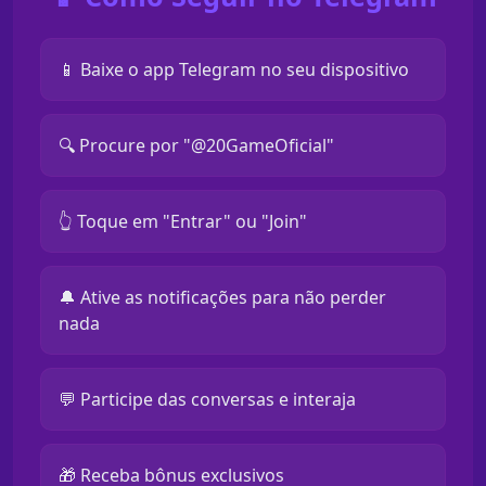
📱 Baixe o app Telegram no seu dispositivo
🔍 Procure por "@20GameOficial"
👆 Toque em "Entrar" ou "Join"
🔔 Ative as notificações para não perder
nada
💬 Participe das conversas e interaja
🎁 Receba bônus exclusivos