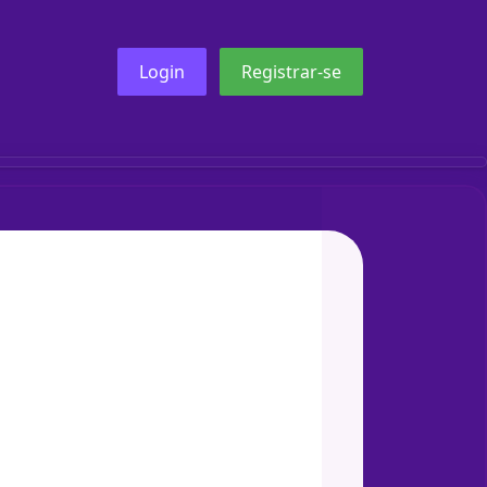
Login
Registrar-se