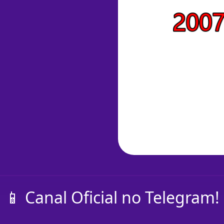
📱 Canal Oficial no Telegram!