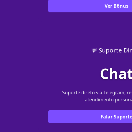
Ver Bônus
💬 Suporte Di
Cha
Suporte direto via Telegram, r
atendimento persona
Falar Suport