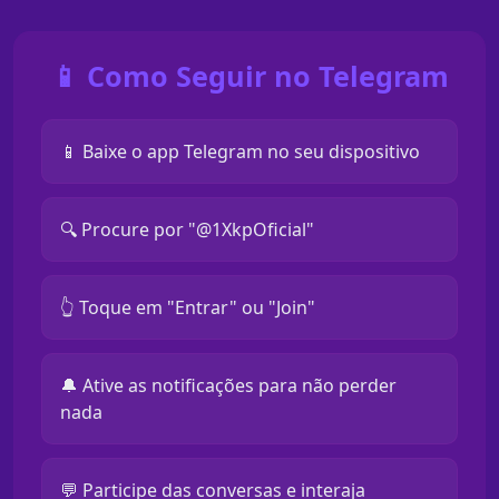
📱 Como Seguir no Telegram
📱 Baixe o app Telegram no seu dispositivo
🔍 Procure por "@1XkpOficial"
👆 Toque em "Entrar" ou "Join"
🔔 Ative as notificações para não perder
nada
💬 Participe das conversas e interaja