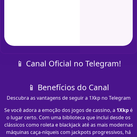
📱 Canal Oficial no Telegram!
📱 Benefícios do Canal
Descubra as vantagens de seguir a 1Xkp no Telegram
Se você adora a emoção dos jogos de cassino, a
1Xkp
é
o lugar certo. Com uma biblioteca que inclui desde os
clássicos como roleta e blackjack até as mais modernas
máquinas caça-níqueis com jackpots progressivos, há