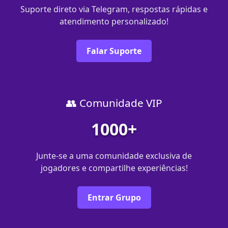
Suporte direto via Telegram, respostas rápidas e
atendimento personalizado!
Falar Suporte
👥 Comunidade VIP
1000+
Junte-se a uma comunidade exclusiva de
jogadores e compartilhe experiências!
Entrar Grupo