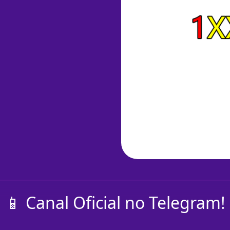
📱 Canal Oficial no Telegram!