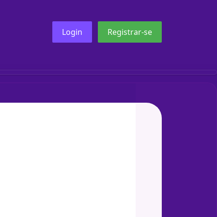
Login
Registrar-se