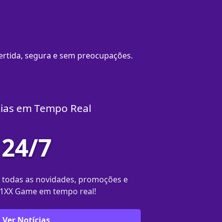
rtida, segura e sem preocupações.
cias em Tempo Real
24/7
e todas as novidades, promoções e
 1XX Game em tempo real!
Ver Notícias