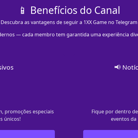
📱 Benefícios do Canal
Descubra as vantagens de seguir a 1XX Game no Telegram
dernos — cada membro tem garantida uma experiência dive
sivos
📢 Notí
m, promoções especiais
Fique por dentro d
s únicos!
eventos da