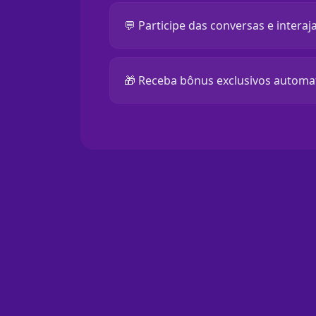
💬 Participe das conversas e interaj
🎁 Receba bônus exclusivos autom