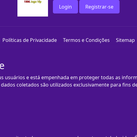
Login
Registrar-se
Políticas de Privacidade
Termos e Condições
Sitemap
de
seus usuários e está empenhada em proteger todas as infor
dados coletados são utilizados exclusivamente para fins d