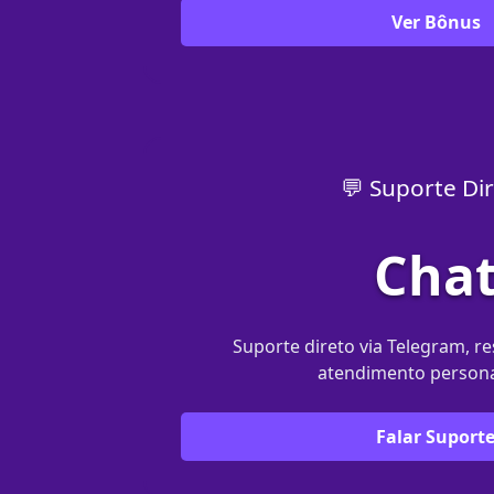
Ver Bônus
💬 Suporte Di
Cha
Suporte direto via Telegram, r
atendimento persona
Falar Suport