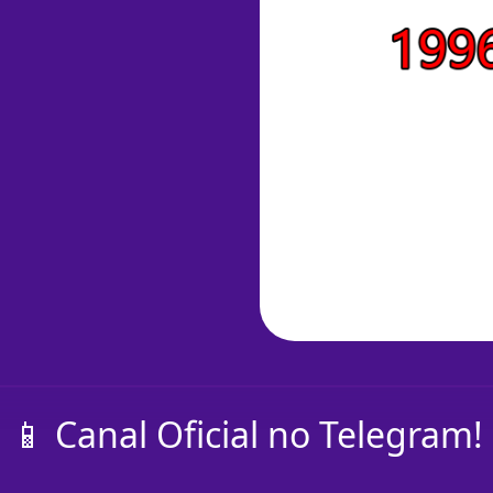
📱 Canal Oficial no Telegram!