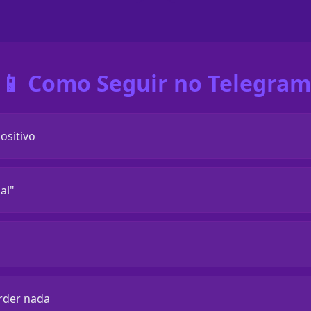
📱 Como Seguir no Telegram
ositivo
al"
erder nada