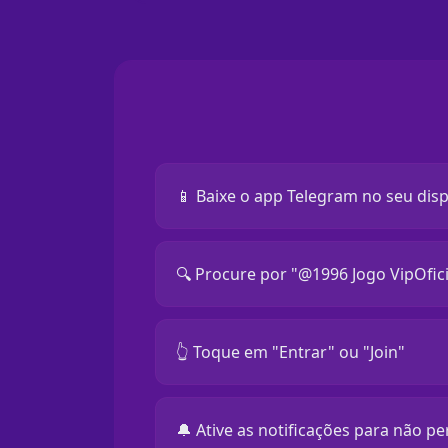
📱 Baixe o app Telegram no seu disp
🔍 Procure por "@1996 Jogo VipOfici
👆 Toque em "Entrar" ou "Join"
🔔 Ative as notificações para não p