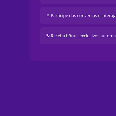
💬 Participe das conversas e interaj
🎁 Receba bônus exclusivos autom