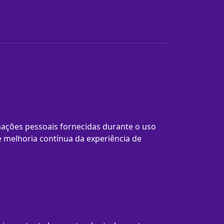
mações pessoais fornecidas durante o uso
e melhoria contínua da experiência de