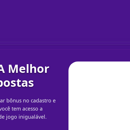
 A Melhor
postas
ar bônus no cadastro e
você tem acesso a
e jogo inigualável.