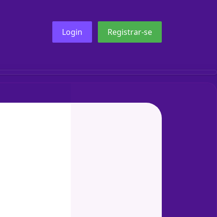
Login
Registrar-se